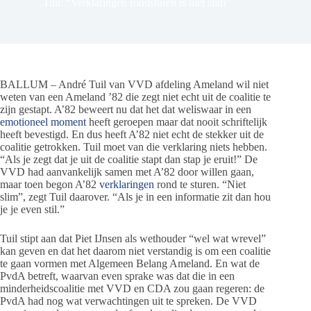
Tuil: “Verklaringen rondsturen is niet slim”
BALLUM – André Tuil van VVD afdeling Ameland wil niet
weten van een Ameland ’82 die zegt niet echt uit de coalitie te
zijn gestapt. A’82 beweert nu dat het dat weliswaar in een
emotioneel moment
heeft geroepen maar dat nooit schriftelijk
heeft bevestigd. En dus heeft A’82 niet echt de stekker uit de
coalitie getrokken. Tuil moet van die verklaring niets hebben.
“Als je zegt dat je uit de coalitie stapt dan stap je eruit!” De
VVD had aanvankelijk samen met A’82 door willen gaan,
maar toen begon A’82
verklaringen
rond te sturen. “Niet
slim”, zegt Tuil daarover. “Als je in een informatie zit dan hou
je je even stil.”
Tuil stipt aan dat Piet IJnsen als wethouder “wel wat wrevel”
kan geven en dat het daarom niet verstandig is om een coalitie
te gaan vormen met Algemeen Belang Ameland. En wat de
PvdA betreft, waarvan even sprake was dat die in een
minderheidscoalitie met VVD en CDA zou gaan regeren: de
PvdA had nog wat verwachtingen uit te spreken. De VVD