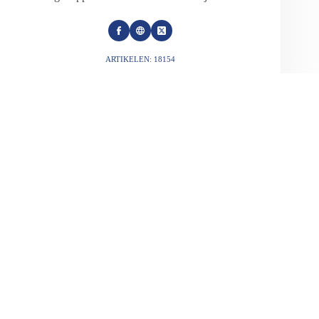
ARTIKELEN: 18154
VORIGE
VOLGENDE
Gerelateerde berichten