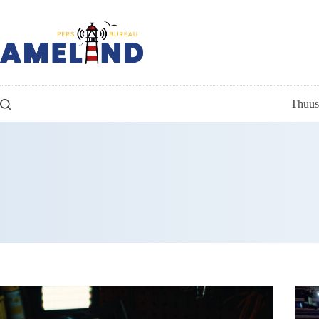
Ga
naar
de
inhoud
Thuus