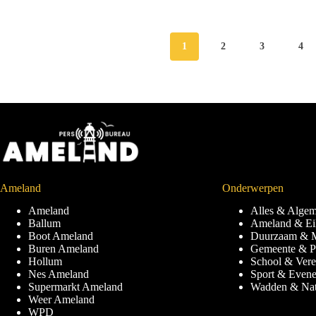
1
2
3
4
Ameland
Onderwerpen
Ameland
Alles & Alge
Ballum
Ameland & Ei
Boot Ameland
Duurzaam & M
Buren Ameland
Gemeente & Po
Hollum
School & Vere
Nes Ameland
Sport & Even
Supermarkt Ameland
Wadden & Nat
Weer Ameland
WPD