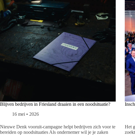
Blijven bedrijven in Friesland draaien in een noodsituatie?
Insc
16 mei • 2026
Nieuwe Denk vooruit-campagne helpt bedrijven zich voor te
Het 
bereiden op noodsituaties Als ondernemer wil je je zaken
zoekt