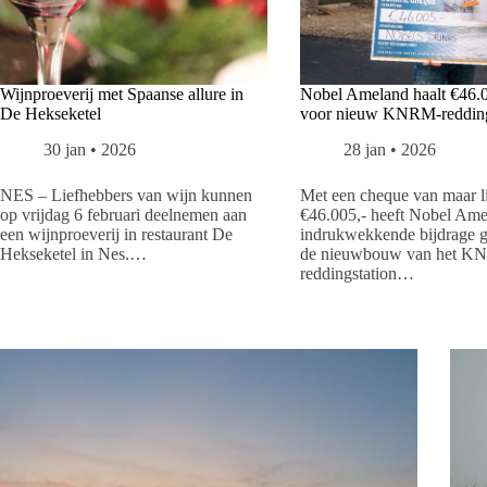
Wijnproeverij met Spaanse allure in
Nobel Ameland haalt €46.0
De Hekseketel
voor nieuw KNRM-redding
30 jan • 2026
28 jan • 2026
NES – Liefhebbers van wijn kunnen
Met een cheque van maar li
op vrijdag 6 februari deelnemen aan
€46.005,- heeft Nobel Ame
een wijnproeverij in restaurant De
indrukwekkende bijdrage g
Hekseketel in Nes.…
de nieuwbouw van het K
reddingstation…