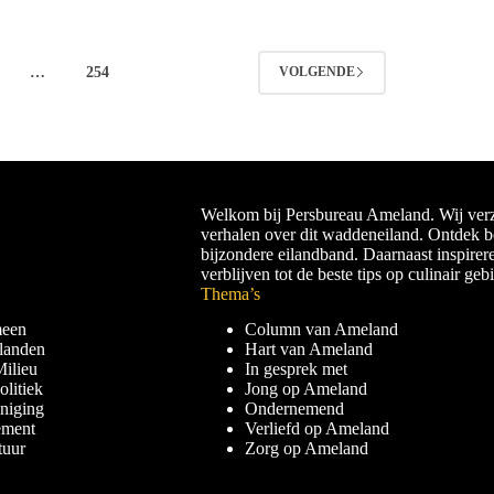
…
254
VOLGENDE
Welkom bij Persbureau Ameland. Wij verz
verhalen over dit waddeneiland. Ontdek 
bijzondere eilandband. Daarnaast inspirer
verblijven tot de beste tips op culinair geb
Thema’s
meen
Column van Ameland
landen
Hart van Ameland
ilieu
In gesprek met
litiek
Jong op Ameland
niging
Ondernemend
ement
Verliefd op Ameland
uur
Zorg op Ameland