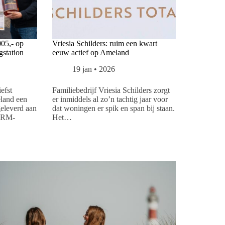
05,- op
Vriesia Schilders: ruim een kwart
station
eeuw actief op Ameland
19 jan • 2026
efst
Familiebedrijf Vriesia Schilders zorgt
land een
er inmiddels al zo’n tachtig jaar voor
eleverd aan
dat woningen er spik en span bij staan.
NRM-
Het…