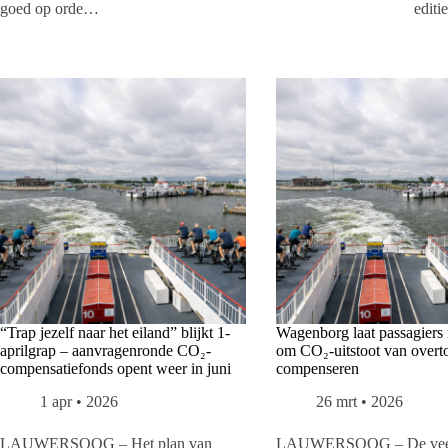
goed op orde…
edit
“Trap jezelf naar het eiland” blijkt 1-
Wagenborg laat passagiers 
aprilgrap – aanvragenronde CO₂-
om CO₂-uitstoot van overto
compensatiefonds opent weer in juni
compenseren
1 apr • 2026
26 mrt • 2026
LAUWERSOOG – Het plan van
LAUWERSOOG – De veer