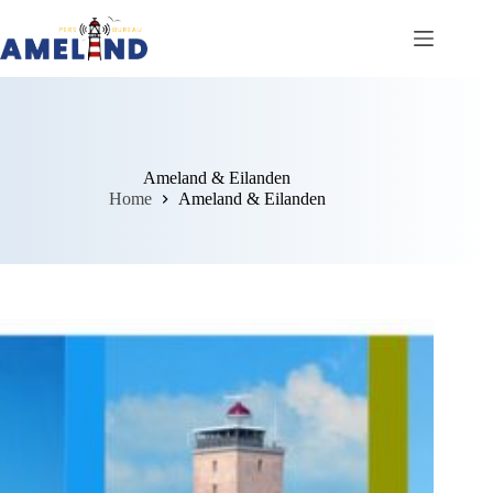
Ga
naar
de
inhoud
Ameland & Eilanden
Home
Ameland & Eilanden