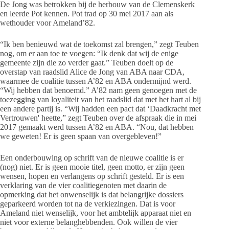
De Jong was betrokken bij de herbouw van de Clemenskerk
en leerde Pot kennen. Pot trad op 30 mei 2017 aan als
wethouder voor Ameland’82.
“Ik ben benieuwd wat de toekomst zal brengen,” zegt Teuben
nog, om er aan toe te voegen: “Ik denk dat wij de enige
gemeente zijn die zo verder gaat.” Teuben doelt op de
overstap van raadslid Alice de Jong van ABA naar CDA,
waarmee de coalitie tussen A’82 en ABA ondermijnd werd.
“Wij hebben dat benoemd.” A’82 nam geen genoegen met de
toezegging van loyaliteit van het raadslid dat met het hart al bij
een andere partij is. “Wij hadden een pact dat ‘Daadkracht met
Vertrouwen' heette,” zegt Teuben over de afspraak die in mei
2017 gemaakt werd tussen A’82 en ABA. “Nou, dat hebben
we geweten! Er is geen spaan van overgebleven!”
Een onderbouwing op schrift van de nieuwe coalitie is er
(nog) niet. Er is geen mooie titel, geen motto, er zijn geen
wensen, hopen en verlangens op schrift gesteld. Er is een
verklaring van de vier coalitiegenoten met daarin de
opmerking dat het onwenselijk is dat belangrijke dossiers
geparkeerd worden tot na de verkiezingen. Dat is voor
Ameland niet wenselijk, voor het ambtelijk apparaat niet en
niet voor externe belanghebbenden. Ook willen de vier