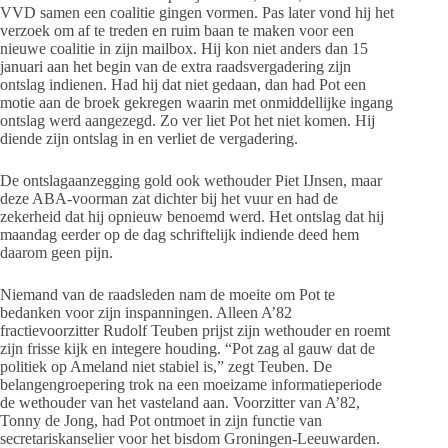
VVD samen een coalitie gingen vormen. Pas later vond hij het
verzoek om af te treden en ruim baan te maken voor een
nieuwe coalitie in zijn mailbox. Hij kon niet anders dan 15
januari aan het begin van de extra raadsvergadering zijn
ontslag indienen. Had hij dat niet gedaan, dan had Pot een
motie aan de broek gekregen waarin met onmiddellijke ingang
ontslag werd aangezegd. Zo ver liet Pot het niet komen. Hij
diende zijn ontslag in en verliet de vergadering.
De ontslagaanzegging gold ook wethouder Piet IJnsen, maar
deze ABA-voorman zat dichter bij het vuur en had de
zekerheid dat hij opnieuw benoemd werd. Het ontslag dat hij
maandag eerder op de dag schriftelijk indiende deed hem
daarom geen pijn.
Niemand van de raadsleden nam de moeite om Pot te
bedanken voor zijn inspanningen. Alleen A’82
fractievoorzitter Rudolf Teuben prijst zijn wethouder en roemt
zijn frisse kijk en integere houding. “Pot zag al gauw dat de
politiek op Ameland niet stabiel is,” zegt Teuben. De
belangengroepering trok na een moeizame informatieperiode
de wethouder van het vasteland aan. Voorzitter van A’82,
Tonny de Jong, had Pot ontmoet in zijn functie van
secretariskanselier voor het bisdom Groningen-Leeuwarden.