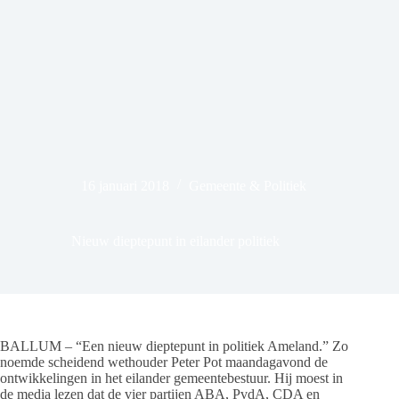
16 januari 2018
Gemeente & Politiek
Nieuw dieptepunt in eilander politiek
BALLUM – “Een nieuw dieptepunt in politiek Ameland.” Zo
noemde scheidend wethouder Peter Pot maandagavond de
ontwikkelingen in het eilander gemeentebestuur. Hij moest in
de media lezen dat de vier partijen ABA, PvdA, CDA en