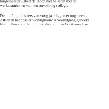
burgemeester Albert de Hoop niet belasten met de
werkzaamheden van een onvolledig college.
De hoofdpijndossiers
van vorig jaar liggen er nog steeds.
Alleen in het dossier woningbouw is vooruitgang geboekt.
Het wellnessplan is nog niet afgetikt, plan De Hagen is er
alleen maar gecompliceerder op geworden en plan De Stelp is
nog in de onderzoeksfase.
Het nieuwe college begint in de periode dat de
verkiezingscampagnes voor de gemeenteraadsverkiezingen op
21 maart op stoom beginnen te raken. Op 5 februari moeten
de kandidatenlijsten ingeleverd zijn op het gemeentehuis. Dan
wordt duidelijk wie op welke lijst op welke plaats staat. Op
17
maart
staat er een verkiezingsdebat in De Toel op het
programma, georganiseerd door de Lokale Omroep Ameland.
Voorafgaand aan dat debat besteedt de LOA via
lijsttrekkersdebatten en nummers twee debatten aandacht aan
de eilander politiek.
Dossier Gemeenteraadsverkiezingen 2018