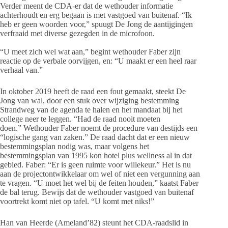
Verder meent de CDA-er dat de wethouder informatie
achterhoudt en erg begaan is met vastgoed van buitenaf. “Ik
heb er geen woorden voor,” spuugt De Jong de aantijgingen
verfraaid met diverse gezegden in de microfoon.
“U meet zich wel wat aan,” begint wethouder Faber zijn
reactie op de verbale oorvijgen, en: “U maakt er een heel raar
verhaal van.”
In oktober 2019 heeft de raad een fout gemaakt, steekt De
Jong van wal, door een stuk over wijziging bestemming
Strandweg van de agenda te halen en het mandaat bij het
college neer te leggen. “Had de raad nooit moeten
doen.” Wethouder Faber noemt de procedure van destijds een
“logische gang van zaken.” De raad dacht dat er een nieuw
bestemmingsplan nodig was, maar volgens het
bestemmingsplan van 1995 kon hotel plus wellness al in dat
gebied. Faber: “Er is geen ruimte voor willekeur.” Het is nu
aan de projectontwikkelaar om wel of niet een vergunning aan
te vragen. “U moet het wel bij de feiten houden,” kaatst Faber
de bal terug. Bewijs dat de wethouder vastgoed van buitenaf
voortrekt komt niet op tafel. “U komt met niks!”
Han van Heerde (Ameland’82) steunt het CDA-raadslid in