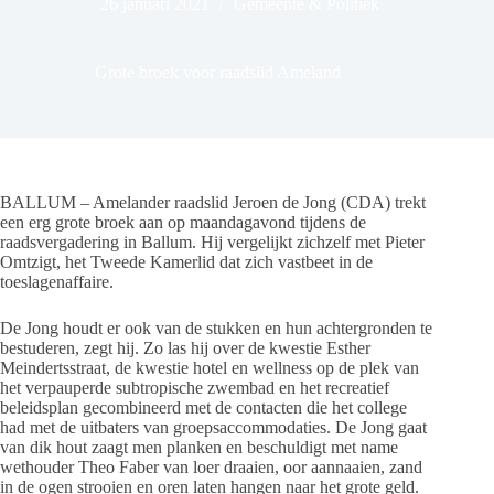
26 januari 2021
Gemeente & Politiek
Grote broek voor raadslid Ameland
BALLUM – Amelander raadslid Jeroen de Jong (CDA) trekt
een erg grote broek aan op maandagavond tijdens de
raadsvergadering in Ballum. Hij vergelijkt zichzelf met Pieter
Omtzigt, het Tweede Kamerlid dat zich vastbeet in de
toeslagenaffaire.
De Jong houdt er ook van de stukken en hun achtergronden te
bestuderen, zegt hij. Zo las hij over de kwestie Esther
Meindertsstraat, de kwestie hotel en wellness op de plek van
het verpauperde subtropische zwembad en het recreatief
beleidsplan gecombineerd met de contacten die het college
had met de uitbaters van groepsaccommodaties. De Jong gaat
van dik hout zaagt men planken en beschuldigt met name
wethouder Theo Faber van loer draaien, oor aannaaien, zand
in de ogen strooien en oren laten hangen naar het grote geld.