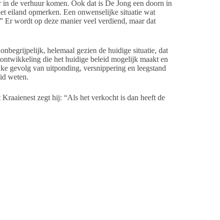
er in de verhuur komen. Ook dat is De Jong een doorn in
et eiland opmerken. Een onwenselijke situatie wat
.” Er wordt op deze manier veel verdiend, maar dat
onbegrijpelijk, helemaal gezien de huidige situatie, dat
ntwikkeling die het huidige beleid mogelijk maakt en
ke gevolg van uitponding, versnippering en leegstand
lid weten.
raaienest zegt hij: “Als het verkocht is dan heeft de
ppartementen, zoals dat op Esther Meindertstraat 6, is
t nu te gemakkelijk, zegt Faber. Hij heeft wel wat
erst moet de definitie ‘groepsverblijven’ in het
tie op een manier waarbij de gemeente bij de rechter het
 groepsverblijf naar wonen voor of een combinatie van
e aanvullende regels opstellen. Een
 uit de verhuur gehaald wordt en er leegstand volgt.
s marktmeester. Er is een vrije markt waarin je als
op de markt, houdt de wethouder de raadsleden en
ren hebben zelf een verantwoordelijkheid: aan wie