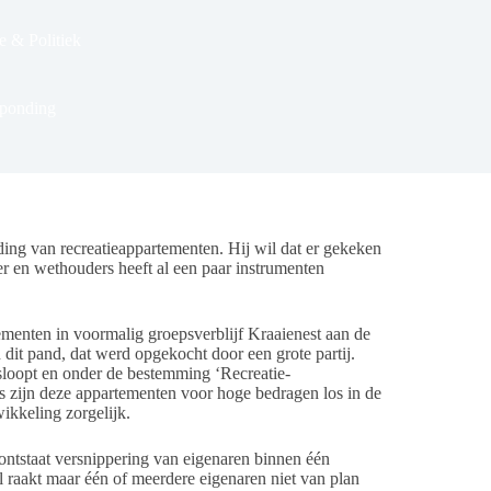
 & Politiek
tponding
g van recreatieappartementen. Hij wil dat er gekeken
r en wethouders heeft al een paar instrumenten
menten in voormalig groepsverblijf Kraaienest aan de
dit pand, dat werd opgekocht door een grote partij.
loopt en onder de bestemming ‘Recreatie-
 zijn deze appartementen voor hoge bedragen los in de
ikkeling zorgelijk.
ntstaat versnippering van eigenaren binnen één
l raakt maar één of meerdere eigenaren niet van plan