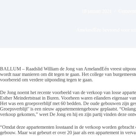
18 januari 2021
Gemeente
AmelandEén bevreesd voor ui
BALLUM – Raadslid William de Jong van AmelandEén vreest uitpondin
wordt naar manieren om dit tegen te gaan. Het college van burgemeeste
voorbereid om verdere uitponding tegen te gaan.
De Jong noemt het recente voorbeeld van de verkoop van losse apparte
Esther Meindertstraat in Buren. Voorheen waren eilanders eigenaar van 
Het was een groepsverblijf met 60 bedden. De oude gebouwen zijn ges
Groepsverblijf’ is een nieuw appartementengebouw geplaatst. “Onlangs
verkoop gekomen,” weet De Jong en hij en zijn partij vinden deze ontw
“Omdat deze appartementen losstaand in de verkoop worden gebracht o
gebouw. Maar wat gebeurt er over 20 jaar als een appartement in verva