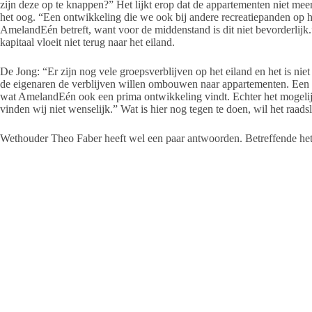
zijn deze op te knappen?” Het lijkt erop dat de appartementen niet me
het oog. “Een ontwikkeling die we ook bij andere recreatiepanden op h
AmelandEén betreft, want voor de middenstand is dit niet bevorderlijk
kapitaal vloeit niet terug naar het eiland.
De Jong: “Er zijn nog vele groepsverblijven op het eiland en het is niet 
de eigenaren de verblijven willen ombouwen naar appartementen. Een o
wat AmelandEén ook een prima ontwikkeling vindt. Echter het mogelij
vinden wij niet wenselijk.” Wat is hier nog tegen te doen, wil het raads
Wethouder Theo Faber heeft wel een paar antwoorden. Betreffende het K
gemeente ook het nakijken.”
Het college vindt de manier waarop het groepsverblijf is omgezet naar a
gebeurt niet wenselijk. In het beleid moet iets veranderen, want het gaa
instrumenten achter de hand die de gemeente meer invloed geven. Allere
recreatief beleid worden aangepast. In Buren is gespeeld met die defini
nakijken had. Bij functiewijziging staat het college een wijziging van
wonen en recreatie. Voor omzetting naar appartementen wil de gemeent
exploitatieverplichting, bijvoorbeeld, om te voorkomen dat een verblijf
Faber meldt nog dat je als gemeente tot op zekere hoogte kunt sturen, al
gemeente niet alles kunt bepalen. De gemeente is niet de enige partij 
eilanders voor. Ook eigenaren van groepsverblijven zijn partij. Eigena