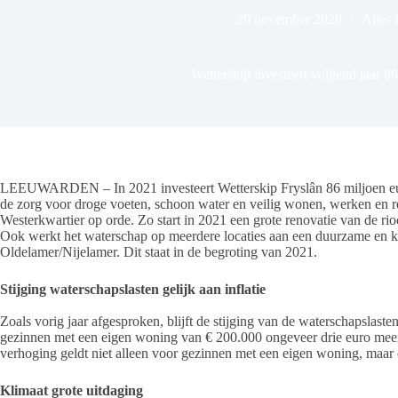
20 november 2020
Alles
Wetterskip investeert volgend jaar 8
LEEUWARDEN – In 2021 investeert Wetterskip Fryslân 86 miljoen euro
de zorg voor droge voeten, schoon water en veilig wonen, werken en r
Westerkwartier op orde. Zo start in 2021 een grote renovatie van de 
Ook werkt het waterschap op meerdere locaties aan een duurzame en k
Oldelamer/Nijelamer. Dit staat in de begroting van 2021.
Stijging waterschapslasten gelijk aan inflatie
Zoals vorig jaar afgesproken, blijft de stijging van de waterschapslasten
gezinnen met een eigen woning van € 200.000 ongeveer drie euro meer
verhoging geldt niet alleen voor gezinnen met een eigen woning, maar
Klimaat grote uitdaging