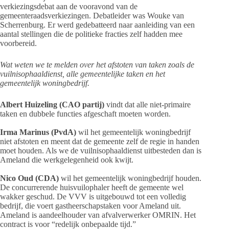
verkiezingsdebat aan de vooravond van de
gemeenteraadsverkiezingen. Debatleider was Wouke van
Scherrenburg. Er werd gedebatteerd naar aanleiding van een
aantal stellingen die de politieke fracties zelf hadden mee
voorbereid.
Wat weten we te melden over het afstoten van taken zoals de
vuilnisophaaldienst, alle gemeentelijke taken en het
gemeentelijk woningbedrijf.
Albert Huizeling (CAO partij)
vindt dat alle niet-primaire
taken en dubbele functies afgeschaft moeten worden.
Irma Marinus (PvdA)
wil het gemeentelijk woningbedrijf
niet afstoten en meent dat de gemeente zelf de regie in handen
moet houden. Als we de vuilnisophaaldienst uitbesteden dan is
Ameland die werkgelegenheid ook kwijt.
Nico Oud (CDA)
wil het gemeentelijk woningbedrijf houden.
De concurrerende huisvuilophaler heeft de gemeente wel
wakker geschud. De VVV is uitgebouwd tot een volledig
bedrijf, die voert gastheerschapstaken voor Ameland uit.
Ameland is aandeelhouder van afvalverwerker OMRIN. Het
contract is voor “redelijk onbepaalde tijd.”