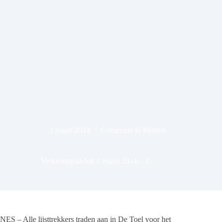
3 maart 2014
Gemeente & Politiek
Verkiezingsdebat 1 maart 2014 – 2 –
NES – Alle lijsttrekkers traden aan in De Toel voor het