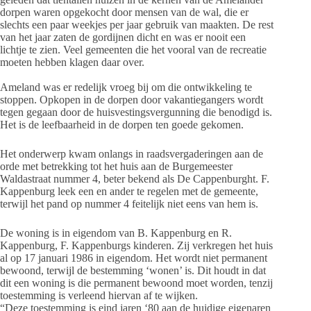
dorpen waren opgekocht door mensen van de wal, die er
slechts een paar weekjes per jaar gebruik van maakten. De rest
van het jaar zaten de gordijnen dicht en was er nooit een
lichtje te zien. Veel gemeenten die het vooral van de recreatie
moeten hebben klagen daar over.
Ameland was er redelijk vroeg bij om die ontwikkeling te
stoppen. Opkopen in de dorpen door vakantiegangers wordt
tegen gegaan door de huisvestingsvergunning die benodigd is.
Het is de leefbaarheid in de dorpen ten goede gekomen.
Het onderwerp kwam onlangs in raadsvergaderingen aan de
orde met betrekking tot het huis aan de Burgemeester
Waldastraat nummer 4, beter bekend als De Cappenburght. F.
Kappenburg leek een en ander te regelen met de gemeente,
terwijl het pand op nummer 4 feitelijk niet eens van hem is.
De woning is in eigendom van B. Kappenburg en R.
Kappenburg, F. Kappenburgs kinderen. Zij verkregen het huis
al op 17 januari 1986 in eigendom. Het wordt niet permanent
bewoond, terwijl de bestemming ‘wonen’ is. Dit houdt in dat
dit een woning is die permanent bewoond moet worden, tenzij
toestemming is verleend hiervan af te wijken.
“Deze toestemming is eind jaren ‘80 aan de huidige eigenaren