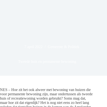
7 april 2022
Gemeente & Politiek
Tweede huis en permanente bewoning
NES – Hoe zit het ook alweer met bewoning van huizen die
voor permanente bewoning zijn, maar ondertussen als tweede
huis of recreatiewoning worden gebruikt? Soms mag dat,
maar hoe zit dat eigenlijk? Het is nog niet eens zo heel lang
geleden dat tientallen huizen in de kernen van de Amelander