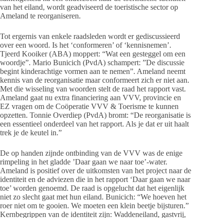
van het eiland, wordt geadviseerd de toeristische sector op
Ameland te reorganiseren.
Tot ergernis van enkele raadsleden wordt er gediscussieerd
over een woord. Is het ‘conformeren’ of ‘kennisnemen’.
Tjeerd Kooiker (ABA) moppert: “Wat een gesteggel om een
woordje”. Mario Bunicich (PvdA) schampert: ”De discussie
begint kinderachtige vormen aan te nemen”. Ameland neemt
kennis van de reorganisatie maar conformeert zich er niet aan.
Met die wisseling van woorden stelt de raad het rapport vast.
Ameland gaat nu extra financiering aan VVV, provincie en
EZ vragen om de Coöperatie VVV & Toerisme te kunnen
opzetten. Tonnie Overdiep (PvdA) bromt: “De reorganisatie is
een essentieel onderdeel van het rapport. Als je dat er uit haalt
trek je de keutel in.”
De op handen zijnde ontbinding van de VVV was de enige
rimpeling in het gladde ’Daar gaan we naar toe’-water.
Ameland is positief over de uitkomsten van het project naar de
identiteit en de adviezen die in het rapport ‘Daar gaan we naar
toe’ worden genoemd. De raad is opgelucht dat het eigenlijk
niet zo slecht gaat met hun eiland. Bunicich: “We hoeven het
roer niet om te gooien. We moeten een klein beetje bijsturen.”
Kernbegrippen van de identiteit zijn: Waddeneiland, gastvrij,