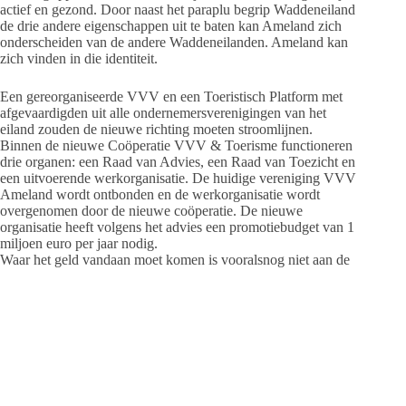
actief en gezond. Door naast het paraplu begrip Waddeneiland
de drie andere eigenschappen uit te baten kan Ameland zich
onderscheiden van de andere Waddeneilanden. Ameland kan
zich vinden in die identiteit.
Een gereorganiseerde VVV en een Toeristisch Platform met
afgevaardigden uit alle ondernemersverenigingen van het
eiland zouden de nieuwe richting moeten stroomlijnen.
Binnen de nieuwe Coöperatie VVV & Toerisme functioneren
drie organen: een Raad van Advies, een Raad van Toezicht en
een uitvoerende werkorganisatie. De huidige vereniging VVV
Ameland wordt ontbonden en de werkorganisatie wordt
overgenomen door de nieuwe coöperatie. De nieuwe
organisatie heeft volgens het advies een promotiebudget van 1
miljoen euro per jaar nodig.
Waar het geld vandaan moet komen is vooralsnog niet aan de
orde. De raadsleden mochten het niet over het geld en
belastingverhogingen hebben. Zoveel is wel duidelijk, de
harde noten worden pas na de gemeenteraadsverkiezingen in
maart gekraakt. Ameland is tevreden over het onderzoek, kan
zich grotendeels vinden in de aanbevelingen van het rapport,
maart wacht met de vertaling in euro’s.