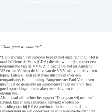
11 september 2005
Alles & Algemeen
Toeristisch actieplan Ameland
“Daar gaan we naar toe”
“Het verkrijgen van subsidie bepaalt niet onze richting”. Het is
raadslid Oene de Vries (CDA) die niet wil oordelen over een
reorganisatie van de VVV. Zijn fractie wil net als Ameland
’82 en Jan Verbiest de leden van de VVV niet voor de voeten
lopen. Laten zij zich eerst maar uitspreken over een
reorganisatie, is hun mening. Burgemeester Paul Verhoeven
meent dat de gemeente als subsidiegever aan de VVV heel
goed opmerkingen kan maken over de vorm van de
organisatie.
Als de raad zich achter het rapport “Daar gaan wij naar toe”
schaart, kan er nog aanspraak gemaakt worden op
subsidiepotjes bij EZ en provincie. In het rapport, dat is
samengesteld na een onderzoek naar de toeristische identiteit