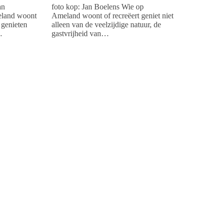
an
foto kop: Jan Boelens Wie op
eland woont
Ameland woont of recreëert geniet niet
n genieten
alleen van de veelzijdige natuur, de
…
gastvrijheid van…