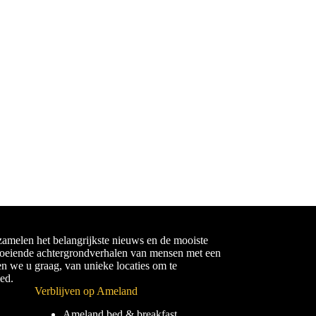
amelen het belangrijkste nieuws en de mooiste
boeiende achtergrondverhalen van mensen met een
en we u graag, van unieke locaties om te
ied.
Verblijven op Ameland
Ameland bed & breakfast