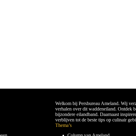
Welkom bij Persbureau Ameland. Wij verz
verhalen over dit waddeneiland. Ontdek 
bijzondere eilandband. Daarnaast inspirer
verblijven tot de beste tips op culinair geb
Thema’s
meen
Column van Ameland