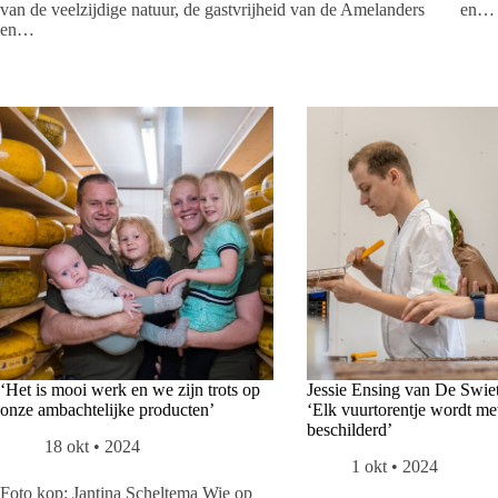
van de veelzijdige natuur, de gastvrijheid van de Amelanders
en…
en…
‘Het is mooi werk en we zijn trots op
Jessie Ensing van De Swie
onze ambachtelijke producten’
‘Elk vuurtorentje wordt me
beschilderd’
18 okt • 2024
1 okt • 2024
Foto kop: Jantina Scheltema Wie op