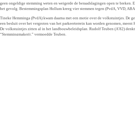
geen ongeldige stemming weten en weigerde de beraadslagingen open te breken. Ee
het gevolg. Bestemmingsplan Hollum kreeg vier stemmen tegen (PvdA, VVD, ABA)
Tineke Hemminga (PvdA) kwam daarna met een motie over de volkstuintjes. De gem
een besluit over het vergroten van het parkeerterrein kan worden genomen, meen
De volkstuintjes zitten al in het landbouwbeleidsplan. Rudolf Teuben (A’82) denkt 
“Stemmingmakerij,” vermoedde Teuben.
De volgende motie kwam uit de koker van Teubens eigen factie in samenwerking d
recreatieve bijgebouwen. Het beleidsstuk “Ruimte voor Diversiteit,” werd 10 augu
beleid evalueren om de ruimte te creëren. Het stuk zet het beleid uit waarbij de 
in een woning en niet los in de tuin. Het bestemmingsplan Hollum borduurt daarop 
bestemming te geven maar te gedogen. “Ik zie de motie ook een beetje als stemm
beleid aanpassen omdat we 50 zienswijzen hebben gekregen?” Jan Verbiest meent ju
bijgebouwtjes bestaat.” Hij wil van de “verfoeide gedooglijst” af. De voorzitter z
nieuwe jaar weer op de agenda. Als raadslid Tonnie Overdiep (PvdA) dan wel aanwez
besluit vallen.
>>> meer over de raadsvergadering van 14-12-09
© Persbureau Ameland 2009,
op dit artikel rust copyright.