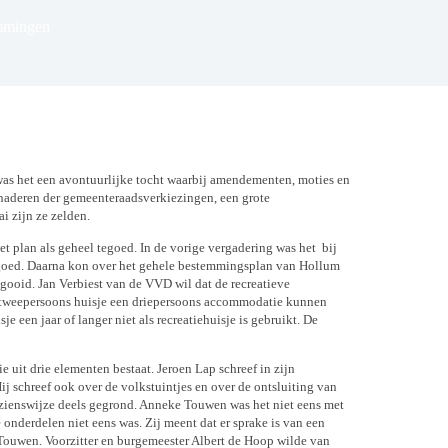
emmingen
s het een avontuurlijke tocht waarbij amendementen, moties en
 naderen der gemeenteraadsverkiezingen, een grote
i zijn ze zelden.
 plan als geheel tegoed. In de vorige vergadering was het bij
goed. Daarna kon over het gehele bestemmingsplan van Hollum
ooid. Jan Verbiest van de VVD wil dat de recreatieve
tweepersoons huisje een driepersoons accommodatie kunnen
e een jaar of langer niet als recreatiehuisje is gebruikt. De
e uit drie elementen bestaat. Jeroen Lap schreef in zijn
j schreef ook over de volkstuintjes en over de ontsluiting van
zienswijze deels gegrond. Anneke Touwen was het niet eens met
 onderdelen niet eens was. Zij meent dat er sprake is van een
i Touwen. Voorzitter en burgemeester Albert de Hoop wilde van