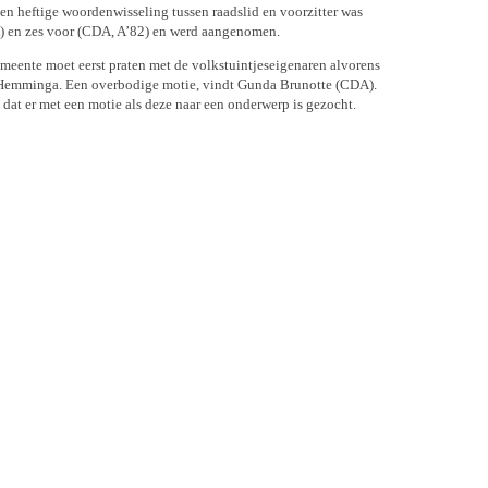
n heftige woordenwisseling tussen raadslid en voorzitter was
 en zes voor (CDA, A’82) en werd aangenomen.
eente moet eerst praten met de volkstuintjeseigenaren alvorens
t Hemminga. Een overbodige motie, vindt Gunda Brunotte (CDA).
dat er met een motie als deze naar een onderwerp is gezocht.
e VVD. De motie zet de deur open naar meer ruimte voor
stus aangenomen door de raad en nu al wil Ameland ’82 het
gemeente Ameland aangeeft te kiezen voor recreatieve bijgebouwen
voort door losse bijgebouwen niet een aparte recreatieve
ingmakerij,” zei Gunda Brunotte (CDA). “Waarom moeten we
ist dat er een “grote maatschappelijke behoefte aan recreatieve
ag bij deze motie de stemmen staken. Het onderwerp komt in het
ig is, bestaat de raad uit een oneven aantal mensen en kan het