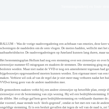
Stemmingmakerij en foute st
BALLUM – Was de vorige raadsvergadering een achtbaan van emoties, deze keer wa
schorsingen de raadsleden om de oren vlogen. De moties hadden, wellicht met het
aaibaarheidsfactor. De raadsvergaderingen op Ameland kunnen lang duren, maar saa
Het bestemmingsplan Hollum had nog een stemming over een zienswijze en over het
zienswijze nummer 65 misgegaan en staakten de stemmen. Die stemming ging nu 
besloten worden. Maar niet nadat de VVD er nog een amendement tegenaan had geg
bijgebouwtjes opgewaardeerd moeten kunnen worden. Een eigenaar moet van een 
maken. Verbiest wil ook af van de regel dat je niet meer mag verhuren nadat het huisj
VVD-er kreeg geen van de andere raadsleden mee.
De gemoederen raakten verhit bij een andere zienswijze op hetzelfde plan, eentje di
zienswijze over de bestemming van zijn woning. Hij wil een bedrijfsbestemming. Hi
de dôbbe. Het college gaf hem geen bedrijfsbestemming en verklaarde daarmee de 
dat voorstel, maar stemde toch ‘deels gegrond’, omdat ze het met een van de andere
ongeldige stemming. Er is een besluit gevallen dat tegen de wil van de raad is, ze