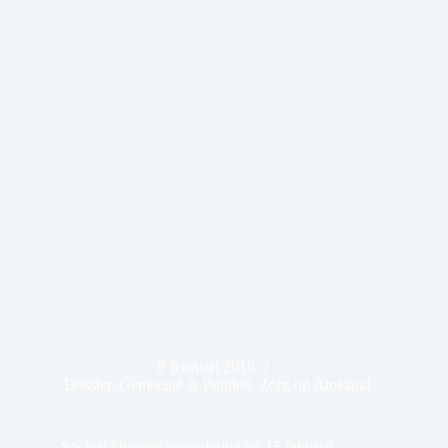
9 februari 2016
Dossier
,
Gemeente & Politiek
,
Zorg op Ameland
Sociaal Domein vergadering op 15 februari