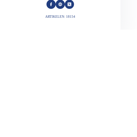
ARTIKELEN: 18154
VORIGE
VOLGENDE
Gerelateerde berichten