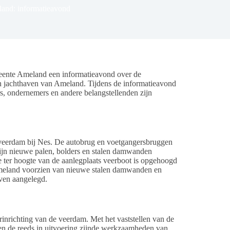
land: informatieavond
eente Ameland een informatieavond over de
 jachthaven van Ameland. Tijdens de informatieavond
s, ondernemers en andere belangstellenden zijn
de veerdam bij Nes. De autobrug en voetgangersbruggen
 zijn nieuwe palen, bolders en stalen damwanden
 ter hoogte van de aanlegplaats veerboot is opgehoogd
Ameland voorzien van nieuwe stalen damwanden en
ven aangelegd.
nrichting van de veerdam. Met het vaststellen van de
7 en de reeds in uitvoering zijnde werkzaamheden van