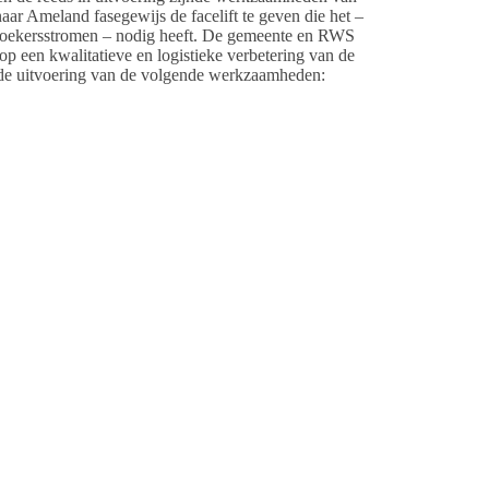
aar Ameland fasegewijs de facelift te geven die het –
ezoekersstromen – nodig heeft. De gemeente en RWS
p een kwalitatieve en logistieke verbetering van de
t de uitvoering van de volgende werkzaamheden:
dam bij Nes? Kom dan naar de informatieavond op