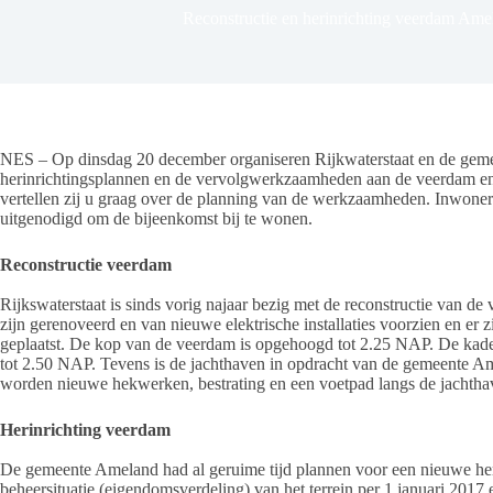
Reconstructie en herinrichting veerdam Ame
NES – Op dinsdag 20 december organiseren Rijkwaterstaat en de gem
herinrichtingsplannen en de vervolgwerkzaamheden aan de veerdam en
vertellen zij u graag over de planning van de werkzaamheden. Inwoner
uitgenodigd om de bijeenkomst bij te wonen.
Reconstructie veerdam
Rijkswaterstaat is sinds vorig najaar bezig met de reconstructie van 
zijn gerenoveerd en van nieuwe elektrische installaties voorzien en er
geplaatst. De kop van de veerdam is opgehoogd tot 2.25 NAP. De kade
tot 2.50 NAP. Tevens is de jachthaven in opdracht van de gemeente 
worden nieuwe hekwerken, bestrating en een voetpad langs de jachtha
Herinrichting veerdam
De gemeente Ameland had al geruime tijd plannen voor een nieuwe heri
beheersituatie (eigendomsverdeling) van het terrein per 1 januari 201