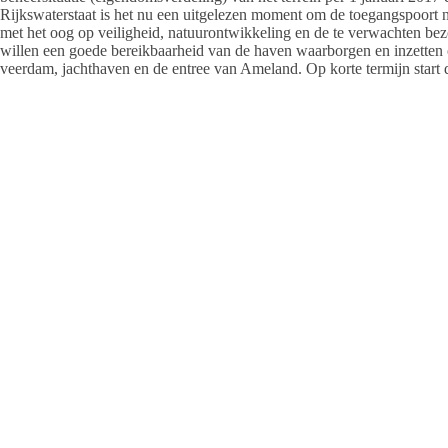
Rijkswaterstaat is het nu een uitgelezen moment om de toegangspoort n
met het oog op veiligheid, natuurontwikkeling en de te verwachten b
willen een goede bereikbaarheid van de haven waarborgen en inzetten o
veerdam, jachthaven en de entree van Ameland. Op korte termijn star
Centrale passage voetgangers en fietsers
Standplaatsen taxi’s en bussen
In- en uitgang passagiers veerboot
Blindegeleidestrook
Parkeerplaats auto’s lang en kort parkeren
Revitaliseren weg en belijningen
Betonnen keerwand t.b.v. golfkering aan westzijde
Fietsstallingen
Inrichting kop veerdam
Informatieavond
Wilt u meer weten over de reconstructie en herinrichting van de veer
dinsdag 20 december om 20.00 uur in het Natuurcentrum in Nes.