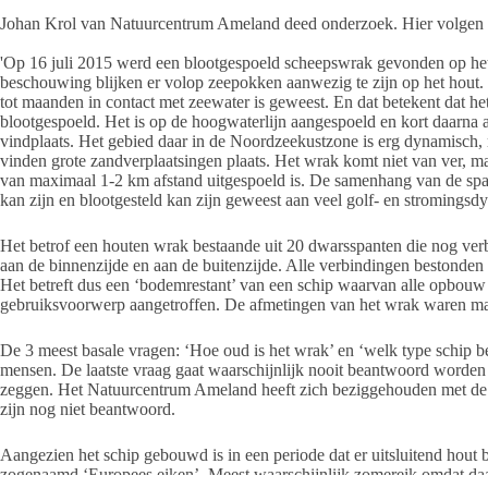
Johan Krol van Natuurcentrum Ameland deed onderzoek. Hier volgen 
'Op 16 juli 2015 werd een blootgespoeld scheepswrak gevonden op het s
beschouwing blijken er volop zeepokken aanwezig te zijn op het hout.
tot maanden in contact met zeewater is geweest. En dat betekent dat het
blootgespoeld. Het is op de hoogwaterlijn aangespoeld en kort daarna a
vindplaats. Het gebied daar in de Noordzeekustzone is erg dynamisch
vinden grote zandverplaatsingen plaats. Het wrak komt niet van ver, 
van maximaal 1-2 km afstand uitgespoeld is. De samenhang van de spante
kan zijn en blootgesteld kan zijn geweest aan veel golf- en stromingsdy
Het betrof een houten wrak bestaande uit 20 dwarsspanten die nog v
aan de binnenzijde en aan de buitenzijde. Alle verbindingen bestonden
Het betreft dus een ‘bodemrestant’ van een schip waarvan alle opbouw
gebruiksvoorwerp aangetroffen. De afmetingen van het wrak waren ma
De 3 meest basale vragen: ‘Hoe oud is het wrak’ en ‘welk type schip betr
mensen. De laatste vraag gaat waarschijnlijk nooit beantwoord worden m
zeggen. Het Natuurcentrum Ameland heeft zich beziggehouden met de 
zijn nog niet beantwoord.
Aangezien het schip gebouwd is in een periode dat er uitsluitend hout
zogenaamd ‘Europees eiken’. Meest waarschijnlijk zomereik omdat daa