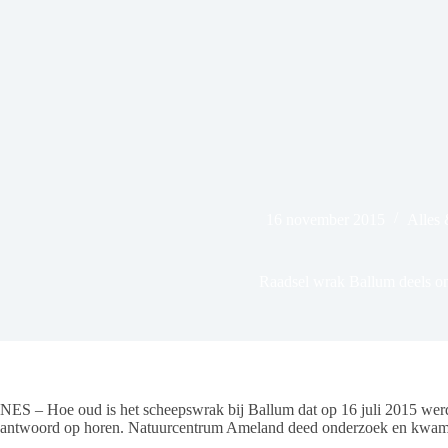
16 november 2015
Alles
Raadsel wrak Ballum deels on
NES – Hoe oud is het scheepswrak bij Ballum dat op 16 juli 2015 we
antwoord op horen. Natuurcentrum Ameland deed onderzoek en kwam o