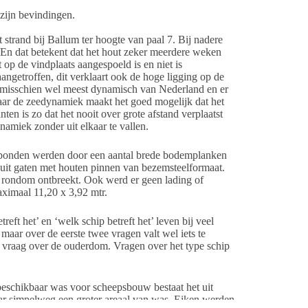
zijn bevindingen.
trand bij Ballum ter hoogte van paal 7. Bij nadere
 En dat betekent dat het hout zeker meerdere weken
 op de vindplaats aangespoeld is en niet is
angetroffen, dit verklaart ook de hoge ligging op de
, misschien wel meest dynamisch van Nederland en er
maar de zeedynamiek maakt het goed mogelijk dat het
n is zo dat het nooit over grote afstand verplaatst
namiek zonder uit elkaar te vallen.
erbonden werden door een aantal brede bodemplanken
 uit gaten met houten pinnen van bezemsteelformaat.
 rondom ontbreekt. Ook werd er geen lading of
ximaal 11,20 x 3,92 mtr.
eft het’ en ‘welk schip betreft het’ leven bij veel
aar over de eerste twee vragen valt wel iets te
vraag over de ouderdom. Vragen over het type schip
 beschikbaar was voor scheepsbouw bestaat het uit
r simpelweg een groter areaal van was. Eiken werden