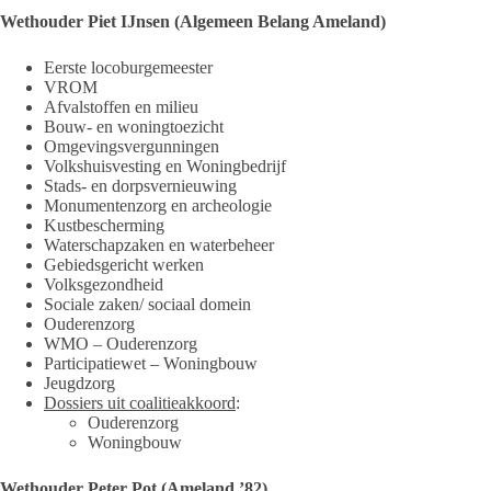
Wethouder Piet IJnsen (Algemeen Belang Ameland)
Eerste locoburgemeester
VROM
Afvalstoffen en milieu
Bouw- en woningtoezicht
Omgevingsvergunningen
Volkshuisvesting en Woningbedrijf
Stads- en dorpsvernieuwing
Monumentenzorg en archeologie
Kustbescherming
Waterschapzaken en waterbeheer
Gebiedsgericht werken
Volksgezondheid
Sociale zaken/ sociaal domein
Ouderenzorg
WMO – Ouderenzorg
Participatiewet – Woningbouw
Jeugdzorg
Dossiers uit coalitieakkoord
:
Ouderenzorg
Woningbouw
Wethouder Peter Pot (Ameland ’82)