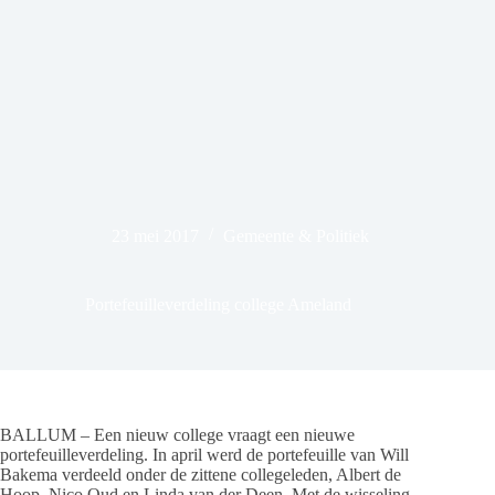
23 mei 2017
Gemeente & Politiek
Portefeuilleverdeling college Ameland
BALLUM – Een nieuw college vraagt een nieuwe
portefeuilleverdeling. In april werd de portefeuille van Will
Bakema verdeeld onder de zittene collegeleden, Albert de
Hoop, Nico Oud en Linda van der Deen. Met de wisseling