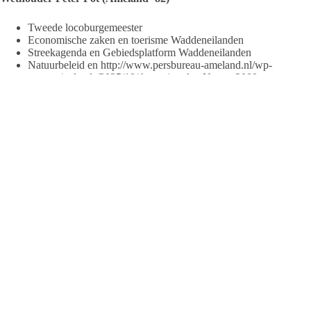
Tweede locoburgemeester
Economische zaken en toerisme Waddeneilanden
Streekagenda en Gebiedsplatform Waddeneilanden
Natuurbeleid en http://www.persbureau-ameland.nl/wp-
content/uploads/2025/10/thema.jpgplan Natura 2000
Grondzaken
Agrarische zaken
Ruimtelijke plannen en structuurvisies
Sport en cultuur
Verkeer en vervoer
Openbare werken
Kwaliteitsborging gemeentelijke processen
Juridische zaken
Europese wetgeving
Privaatrechtelijke zaken
Economische zaken
Detailhandelszaken
Toerisme en recreatie
Horeca- en verblijf-toeristisch beleid
Dossiers uit coalitieakkoord:
De Hagen
Plan Westers