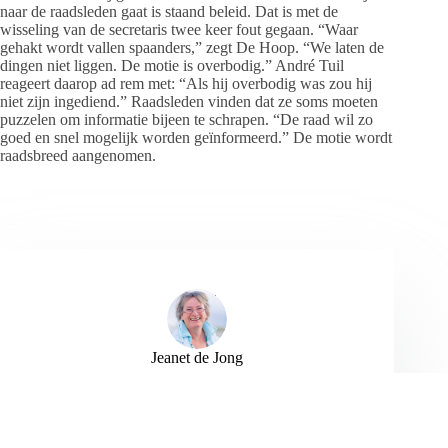
naar de raadsleden gaat is staand beleid. Dat is met de
wisseling van de secretaris twee keer fout gegaan. “Waar
gehakt wordt vallen spaanders,” zegt De Hoop. “We laten de
dingen niet liggen. De motie is overbodig.” André Tuil
reageert daarop ad rem met: “Als hij overbodig was zou hij
niet zijn ingediend.” Raadsleden vinden dat ze soms moeten
puzzelen om informatie bijeen te schrapen. “De raad wil zo
goed en snel mogelijk worden geïnformeerd.” De motie wordt
raadsbreed aangenomen.
Jeanet de Jong
Jeanet de Jong stopt op 31 augustus 2023 met
haar Persbureau Ameland. De nieuwsvoorziening
wordt onder dezelfde naam, met een ander logo
en andere opmaak als nieuwsblog voortgezet