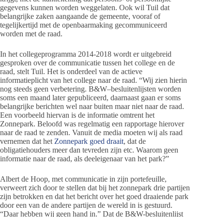
gegevens kunnen worden weggelaten. Ook wil Tuil dat
belangrijke zaken aangaande de gemeente, vooraf of
tegelijkertijd met de openbaarmaking gecommuniceerd
worden met de raad.
In het collegeprogramma 2014-2018 wordt er uitgebreid
gesproken over de communicatie tussen het college en de
raad, stelt Tuil. Het is onderdeel van de actieve
informatieplicht van het college naar de raad. “Wij zien hierin
nog steeds geen verbetering. B&W–besluitenlijsten worden
soms een maand later gepubliceerd, daarnaast gaan er soms
belangrijke berichten wel naar buiten maar niet naar de raad.
Een voorbeeld hiervan is de informatie omtrent het
Zonnepark. Beloofd was regelmatig een rapportage hierover
naar de raad te zenden. Vanuit de media moeten wij als raad
vernemen dat het
Zonnepark goed draait
, dat de
obligatiehouders meer dan tevreden zijn etc. Waarom geen
informatie naar de raad, als deeleigenaar van het park?”
Albert de Hoop, met communicatie in zijn portefeuille,
verweert zich door te stellen dat bij het zonnepark drie partijen
zijn betrokken en dat het bericht over het goed draaiende park
door een van de andere partijen de wereld in is gestuurd.
“Daar hebben wij geen hand in.” Dat de B&W-besluitenlijst