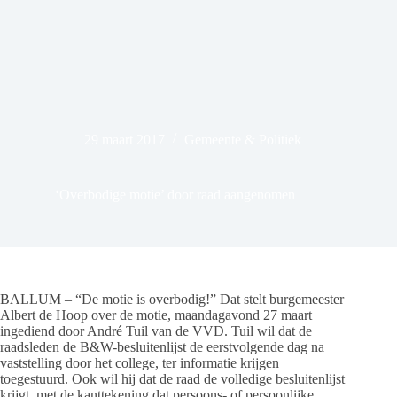
29 maart 2017
Gemeente & Politiek
‘Overbodige motie’ door raad aangenomen
BALLUM – “De motie is overbodig!” Dat stelt burgemeester
Albert de Hoop over de motie, maandagavond 27 maart
ingediend door André Tuil van de VVD. Tuil wil dat de
raadsleden de B&W-besluitenlijst de eerstvolgende dag na
vaststelling door het college, ter informatie krijgen
toegestuurd. Ook wil hij dat de raad de volledige besluitenlijst
krijgt, met de kanttekening dat persoons- of persoonlijke