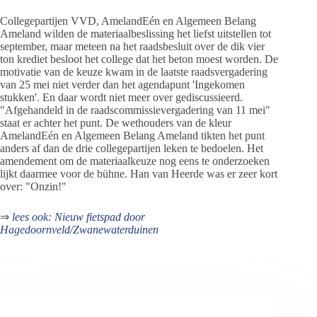
Collegepartijen VVD, AmelandEén en Algemeen Belang
Ameland wilden de materiaalbeslissing het liefst uitstellen tot
september, maar meteen na het raadsbesluit over de dik vier
ton krediet besloot het college dat het beton moest worden. De
motivatie van de keuze kwam in de laatste raadsvergadering
van 25 mei niet verder dan het agendapunt 'Ingekomen
stukken'. En daar wordt niet meer over gediscussieerd.
"Afgehandeld in de raadscommissievergadering van 11 mei"
staat er achter het punt. De wethouders van de kleur
AmelandEén en Algemeen Belang Ameland tikten het punt
anders af dan de drie collegepartijen leken te bedoelen. Het
amendement om de materiaalkeuze nog eens te onderzoeken
lijkt daarmee voor de bühne. Han van Heerde was er zeer kort
over: "Onzin!"
⇒
lees ook: Nieuw fietspad door
Hagedoornveld/Zwanewaterduinen