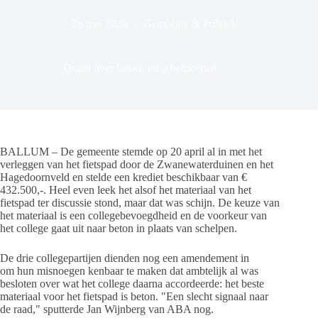
28 mei 2020
Gemeente & Politiek
Onzin over beton- en schelpenpad
BALLUM – De gemeente stemde op 20 april al in met het
verleggen van het fietspad door de Zwanewaterduinen en het
Hagedoornveld en stelde een krediet beschikbaar van €
432.500,-. Heel even leek het alsof het materiaal van het
fietspad ter discussie stond, maar dat was schijn. De keuze van
het materiaal is een collegebevoegdheid en de voorkeur van
het college gaat uit naar beton in plaats van schelpen.
De drie collegepartijen dienden nog een amendement in
om hun misnoegen kenbaar te maken dat ambtelijk al was
besloten over wat het college daarna accordeerde: het beste
materiaal voor het fietspad is beton. "Een slecht signaal naar
de raad," sputterde Jan Wijnberg van ABA nog.