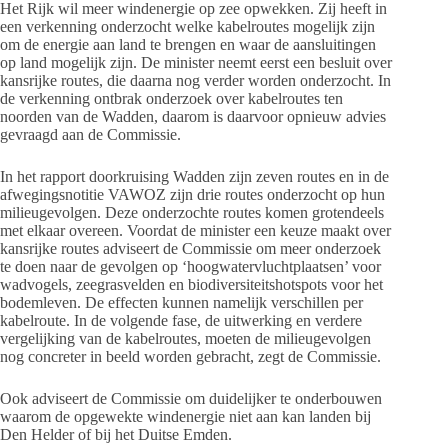
Het Rijk wil meer windenergie op zee opwekken. Zij heeft in
een verkenning onderzocht welke kabelroutes mogelijk zijn
om de energie aan land te brengen en waar de aansluitingen
op land mogelijk zijn. De minister neemt eerst een besluit over
kansrijke routes, die daarna nog verder worden onderzocht. In
de verkenning ontbrak onderzoek over kabelroutes ten
noorden van de Wadden, daarom is daarvoor opnieuw advies
gevraagd aan de Commissie.
In het rapport doorkruising Wadden zijn zeven routes en in de
afwegingsnotitie VAWOZ zijn drie routes onderzocht op hun
milieugevolgen. Deze onderzochte routes komen grotendeels
met elkaar overeen. Voordat de minister een keuze maakt over
kansrijke routes adviseert de Commissie om meer onderzoek
te doen naar de gevolgen op ‘hoogwatervluchtplaatsen’ voor
wadvogels, zeegrasvelden en biodiversiteitshotspots voor het
bodemleven. De effecten kunnen namelijk verschillen per
kabelroute. In de volgende fase, de uitwerking en verdere
vergelijking van de kabelroutes, moeten de milieugevolgen
nog concreter in beeld worden gebracht, zegt de Commissie.
Ook adviseert de Commissie om duidelijker te onderbouwen
waarom de opgewekte windenergie niet aan kan landen bij
Den Helder of bij het Duitse Emden.