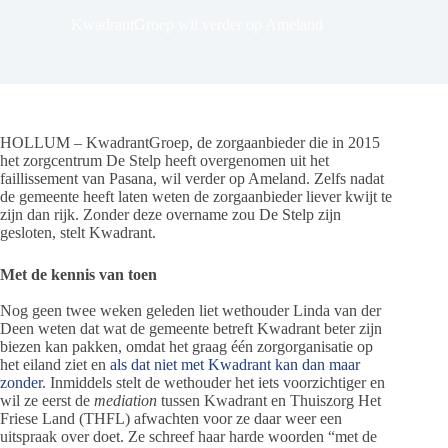
KwadrantGroep wil verder op Ameland
HOLLUM – KwadrantGroep, de zorgaanbieder die in 2015
het zorgcentrum De Stelp heeft overgenomen uit het
faillissement van Pasana, wil verder op Ameland. Zelfs nadat
de gemeente heeft laten weten de zorgaanbieder liever kwijt te
zijn dan rijk. Zonder deze overname zou De Stelp zijn
gesloten, stelt Kwadrant.
Met de kennis van toen
Nog geen twee weken geleden liet wethouder Linda van der
Deen weten dat wat de gemeente betreft Kwadrant beter zijn
biezen kan pakken, omdat het graag één zorgorganisatie op
het eiland ziet en
als dat niet met Kwadrant kan dan maar
zonder
. Inmiddels stelt de wethouder het iets voorzichtiger en
wil ze eerst de
mediation
tussen Kwadrant en Thuiszorg Het
Friese Land (THFL) afwachten voor ze daar weer een
uitspraak over doet. Ze schreef haar harde woorden “met de