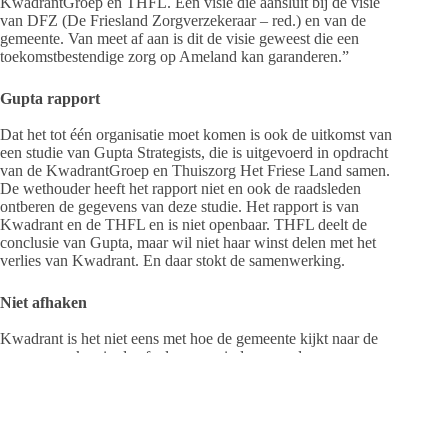
KwadrantGroep en THFL. Een visie die aansluit bij de visie
van DFZ (De Friesland Zorgverzekeraar – red.) en van de
gemeente. Van meet af aan is dit de visie geweest die een
toekomstbestendige zorg op Ameland kan garanderen.”
Gupta rapport
Dat het tot één organisatie moet komen is ook de uitkomst van
een studie van Gupta Strategists, die is uitgevoerd in opdracht
van de KwadrantGroep en Thuiszorg Het Friese Land samen.
De wethouder heeft het rapport niet en ook de raadsleden
ontberen de gegevens van deze studie. Het rapport is van
Kwadrant en de THFL en is niet openbaar. THFL deelt de
conclusie van Gupta, maar wil niet haar winst delen met het
verlies van Kwadrant. En daar stokt de samenwerking.
Niet afhaken
Kwadrant is het niet eens met hoe de gemeente kijkt naar de
gang van zaken in de afgelopen periode, maar de
zorgaanbieder haakt nog niet af. Kwadrant schrijft aan de
gemeente: “De KwadrantGroep heeft een visie met een
onderbouwd businessplan voor toekomstbestendige zorg voor
Ameland. Deze visie willen wij alsnog met alle betrokken
partijen realiseren. Dat belang dient voorop te staan. Daarom