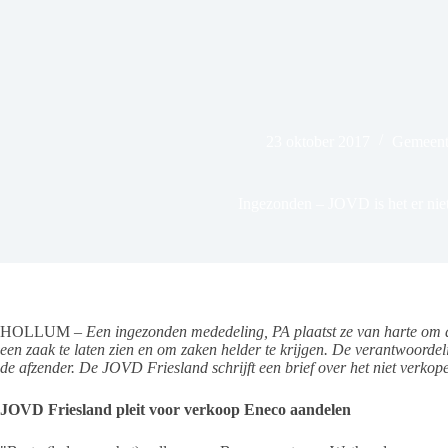
23 oktober 2017
Gemeente
Ingezonden – JOVD is het er nie
HOLLUM –
Een ingezonden mededeling, PA plaatst ze van harte om di
een zaak te laten zien en om zaken helder te krijgen. De verantwoordeli
de afzender. De JOVD Friesland schrijft een brief over het niet verko
JOVD Friesland pleit voor verkoop Eneco aandelen