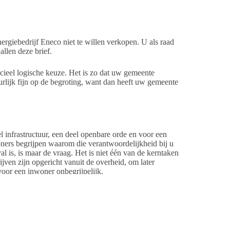
rgiebedrijf Eneco niet te willen verkopen. U als raad
allen deze brief.
cieel logische keuze. Het is zo dat uw gemeente
tuurlijk fijn op de begroting, want dan heeft uw gemeente
 infrastructuur, een deel openbare orde en voor een
woners begrijpen waarom die verantwoordelijkheid bij u
al is, is maar de vraag. Het is niet één van de kerntaken
jven zijn opgericht vanuit de overheid, om later
voor een inwoner onbegrijpelijk.
invloed meer zou zijn op het duurzaamheidsbeleid, dan
 zich zou moeten nemen? Voor verduurzaming van de
ijk worden uitgevoerd.