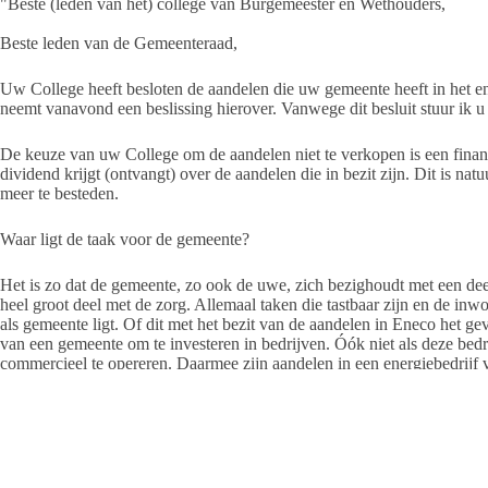
"Beste (leden van het) college van Burgemeester en Wethouders,
Beste leden van de Gemeenteraad,
Uw College heeft besloten de aandelen die uw gemeente heeft in het ene
neemt vanavond een beslissing hierover. Vanwege dit besluit stuur ik u 
De keuze van uw College om de aandelen niet te verkopen is een finan
dividend krijgt (ontvangt) over de aandelen die in bezit zijn. Dit is na
meer te besteden.
Waar ligt de taak voor de gemeente?
Het is zo dat de gemeente, zo ook de uwe, zich bezighoudt met een deel
heel groot deel met de zorg. Allemaal taken die tastbaar zijn en de in
als gemeente ligt. Of dit met het bezit van de aandelen in Eneco het gev
van een gemeente om te investeren in bedrijven. Óók niet als deze bedri
commercieel te opereren. Daarmee zijn aandelen in een energiebedrijf 
Als de overweging van het behoud van de aandelen is dat er dan geen 
zou ik u willen vragen of u dit ziet als een taak die uw gemeente op
energievoorzieningen heeft ons land duidelijke ambities die door het r