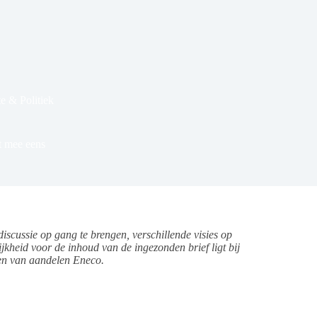
 & Politiek
t mee eens
scussie op gang te brengen, verschillende visies op
jkheid voor de inhoud van de ingezonden brief ligt bij
pen van aandelen Eneco.