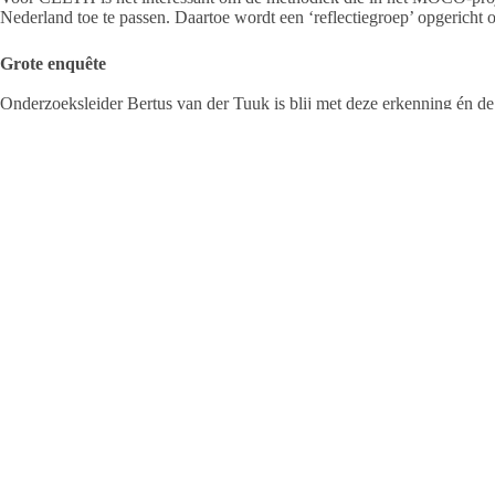
Nederland toe te passen. Daartoe wordt een ‘reflectiegroep’ opgericht o
Grote enquête
Onderzoeksleider Bertus van der Tuuk is blij met deze erkenning én d
belangrijke vragen onderzoeken. We zullen ondermeer een enquête gaa
zomer. En er komt een Focusgroep van ervaren praktijkmensen om de mo
Monitoringonderzoek
Het monitoringonderzoek wordt in opdracht van het Actieplan Vaarrecr
ruim 30 partijen betrokken, waaronder Waddenprovincies, Waddengeme
vaarrecreatie-organisaties en de Waddenzee-jachthavens.De aansturing 
Waddenzee.
Het onderzoek wordt uitgevoerd door MOCO (monitoringsconsortium
Altenburg & Wymenga, Sovon Vogelonderzoek Nederland, Rijksunivers
Ecologie. Het onderzoek naar vaarrecreatie in de Wadden duurt drie jaar