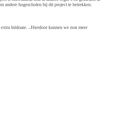
m andere hogescholen bij dit project te betrekken.
e extra bijdrage. ,,Hierdoor kunnen we nog meer
n houden in de jachthavens onder vaarrecreanten deze
nitoringsresultaten aan te scherpen. ”
eatie Waddenzee uitgevoerd. Bij het Actieplan zijn
enten, Rijksoverheid, natuurverenigingen,
vindt plaats vanuit het Programma naar een Rijke
). Een samenwerkingsverband van Stenden/ETFI,
iteit Groningen, en de Karekiet Landschap en
. Vorig jaar werden de eerste resultaten gepubliceerd.