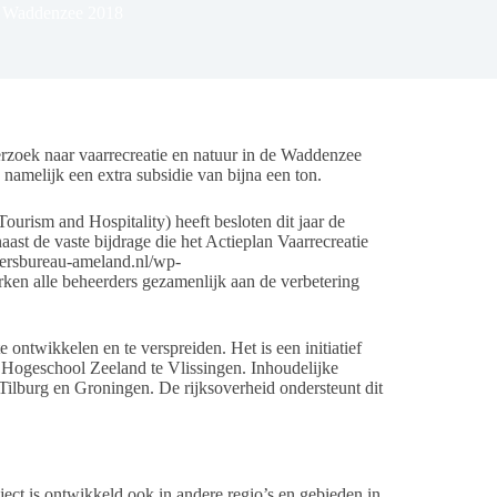
k Waddenzee 2018
oek naar vaarrecreatie en natuur in de Waddenzee
namelijk een extra subsidie van bijna een ton.
urism and Hospitality) heeft besloten dit jaar de
ast de vaste bijdrage die het Actieplan Vaarrecreatie
persbureau-ameland.nl/wp-
n alle beheerders gezamenlijk aan de verbetering
 ontwikkelen en te verspreiden. Het is een initiatief
ogeschool Zeeland te Vlissingen. Inhoudelijke
Tilburg en Groningen. De rijksoverheid ondersteunt dit
ct is ontwikkeld ook in andere regio’s en gebieden in