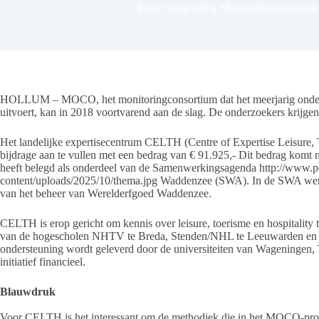
Extra financiering Monitoringonderzoe
HOLLUM – MOCO, het monitoringconsortium dat het meerjarig onderz
uitvoert, kan in 2018 voortvarend aan de slag. De onderzoekers krijgen 
Het landelijke expertisecentrum CELTH (Centre of Expertise Leisure, To
bijdrage aan te vullen met een bedrag van € 91.925,- Dit bedrag komt na
heeft belegd als onderdeel van de Samenwerkingsagenda http://www.
content/uploads/2025/10/thema.jpg Waddenzee (SWA). In de SWA werke
van het beheer van Werelderfgoed Waddenzee.
CELTH is erop gericht om kennis over leisure, toerisme en hospitality te
van de hogescholen NHTV te Breda, Stenden/NHL te Leeuwarden en H
ondersteuning wordt geleverd door de universiteiten van Wageningen, 
initiatief financieel.
Blauwdruk
Voor CELTH is het interessant om de methodiek die in het MOCO-proje