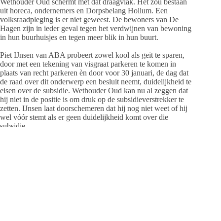
Wethouder Oud schermt met dat draagvlak. Het zou bestaan
uit horeca, ondernemers en Dorpsbelang Hollum. Een
volksraadpleging is er niet geweest. De bewoners van De
Hagen zijn in ieder geval tegen het verdwijnen van bewoning
in hun buurhuisjes en tegen meer blik in hun buurt.
Piet IJnsen van ABA probeert zowel kool als geit te sparen,
door met een tekening van visgraat parkeren te komen in
plaats van recht parkeren èn door voor 30 januari, de dag dat
de raad over dit onderwerp een besluit neemt, duidelijkheid te
eisen over de subsidie. Wethouder Oud kan nu al zeggen dat
hij niet in de positie is om druk op de subsidieverstrekker te
zetten. IJnsen laat doorschemeren dat hij nog niet weet of hij
wel vóór stemt als er geen duidelijkheid komt over die
subsidie.
De Hagen stond op 28 november 2016 ook al op de agenda.
Het werd toen niet behandeld omdat er een brief van Kremer
Makelaars namens familie Wijnberg bij het college en de raad
op het bureau lag. Wijnberg heeft een groot stuk grond met
bebouwing aan de noordoostzijde van de supermarkt, dat te
koop staat. De makelaar stelt voor de woningen te laten staan
en een deel van het perceel van Wijnberg te verkopen om daar
een parkeerterrein van te maken. De huisjes van De Hagen
kunnen dan blijven staan en zonder achtertuintjes alsnog na