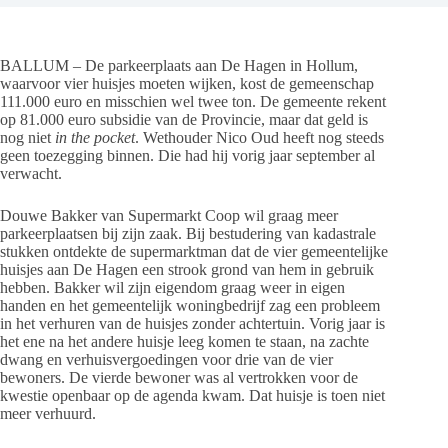
BALLUM – De parkeerplaats aan De Hagen in Hollum,
waarvoor vier huisjes moeten wijken, kost de gemeenschap
111.000 euro en misschien wel twee ton. De gemeente rekent
op 81.000 euro subsidie van de Provincie, maar dat geld is
nog niet
in the pocket
. Wethouder Nico Oud heeft nog steeds
geen toezegging binnen. Die had hij vorig jaar september al
verwacht.
Douwe Bakker van Supermarkt Coop wil graag meer
parkeerplaatsen bij zijn zaak. Bij bestudering van kadastrale
stukken ontdekte de supermarktman dat de vier gemeentelijke
huisjes aan De Hagen een strook grond van hem in gebruik
hebben. Bakker wil zijn eigendom graag weer in eigen
handen en het gemeentelijk woningbedrijf zag een probleem
in het verhuren van de huisjes zonder achtertuin. Vorig jaar is
het ene na het andere huisje leeg komen te staan, na zachte
dwang en verhuisvergoedingen voor drie van de vier
bewoners. De vierde bewoner was al vertrokken voor de
kwestie openbaar op de agenda kwam. Dat huisje is toen niet
meer verhuurd.