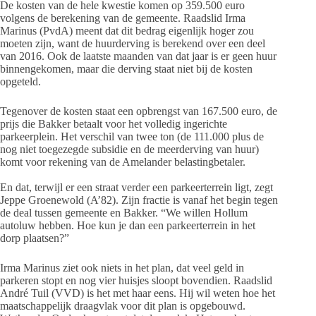
De kosten van de hele kwestie komen op 359.500 euro
volgens de berekening van de gemeente. Raadslid Irma
Marinus (PvdA) meent dat dit bedrag eigenlijk hoger zou
moeten zijn, want de huurderving is berekend over een deel
van 2016. Ook de laatste maanden van dat jaar is er geen huur
binnengekomen, maar die derving staat niet bij de kosten
opgeteld.
Tegenover de kosten staat een opbrengst van 167.500 euro, de
prijs die Bakker betaalt voor het volledig ingerichte
parkeerplein. Het verschil van twee ton (de 111.000 plus de
nog niet toegezegde subsidie en de meerderving van huur)
komt voor rekening van de Amelander belastingbetaler.
En dat, terwijl er een straat verder een parkeerterrein ligt, zegt
Jeppe Groenewold (A’82). Zijn fractie is vanaf het begin tegen
de deal tussen gemeente en Bakker. “We willen Hollum
autoluw hebben. Hoe kun je dan een parkeerterrein in het
dorp plaatsen?”
Irma Marinus ziet ook niets in het plan, dat veel geld in
parkeren stopt en nog vier huisjes sloopt bovendien. Raadslid
André Tuil (VVD) is het met haar eens. Hij wil weten hoe het
maatschappelijk draagvlak voor dit plan is opgebouwd.