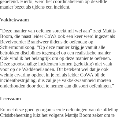
geoefend. Hierbij werd het coördinatieteam op dezelfde
manier bezet als tijdens een incident.
Vakbekwaam
“Deze manier van oefenen spreekt mij wel aan” zegt Mattijs
Boom, die naast leider CoWa ook een keer werd ingezet als
Bevelvoerder Brandweer tijdens de oefendag op
Schiermonnikoog. “Op deze manier krijg je vanuit alle
betrokken disciplines tegenspel op een realistische manier.
Ook vind ik het belangrijk om op deze manier te oefenen.
Deze grootschalige incidenten komen (gelukkig) niet vaak
voor op de Waddeneilanden. Dit betekent wel dat je ook
weinig ervaring opdoet in je rol als leider CoWA bij de
incidentbestrijding, dus zal je je vakbekwaamheid moeten
onderhouden door deel te nemen aan dit soort oefeningen.”
Leerzaam
En met deze goed georganiseerde oefeningen van de afdeling
Crisisbeheersing lukt het volgens Mattijs Boom zeker om te
werken aan vakbekwaamheid: “Ik heb tijdens deze dag
ervaren dat de BOB-structuur (Beeld-, Oordeels- en
Besluitvorming) mij helpt om een gestructureerd overleg te