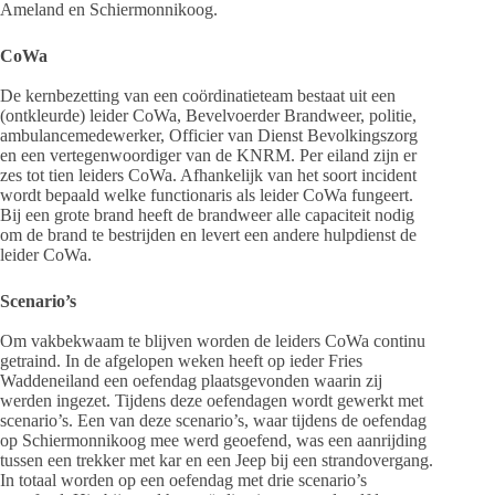
Ameland en Schiermonnikoog.
CoWa
De kernbezetting van een coördinatieteam bestaat uit een
(ontkleurde) leider CoWa, Bevelvoerder Brandweer, politie,
ambulancemedewerker, Officier van Dienst Bevolkingszorg
en een vertegenwoordiger van de KNRM. Per eiland zijn er
zes tot tien leiders CoWa. Afhankelijk van het soort incident
wordt bepaald welke functionaris als leider CoWa fungeert.
Bij een grote brand heeft de brandweer alle capaciteit nodig
om de brand te bestrijden en levert een andere hulpdienst de
leider CoWa.
Scenario’s
Om vakbekwaam te blijven worden de leiders CoWa continu
getraind. In de afgelopen weken heeft op ieder Fries
Waddeneiland een oefendag plaatsgevonden waarin zij
werden ingezet. Tijdens deze oefendagen wordt gewerkt met
scenario’s. Een van deze scenario’s, waar tijdens de oefendag
op Schiermonnikoog mee werd geoefend, was een aanrijding
tussen een trekker met kar en een Jeep bij een strandovergang.
In totaal worden op een oefendag met drie scenario’s