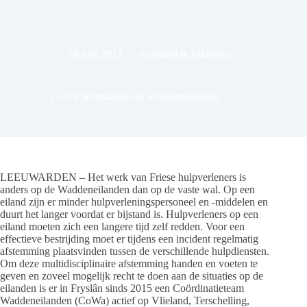
28 juni 2017
Ameland & Eilanden
CoWa oefendagen op Waddeneilanden
LEEUWARDEN – Het werk van Friese hulpverleners is
anders op de Waddeneilanden dan op de vaste wal. Op een
eiland zijn er minder hulpverleningspersoneel en -middelen en
duurt het langer voordat er bijstand is. Hulpverleners op een
eiland moeten zich een langere tijd zelf redden. Voor een
effectieve bestrijding moet er tijdens een incident regelmatig
afstemming plaatsvinden tussen de verschillende hulpdiensten.
Om deze multidisciplinaire afstemming handen en voeten te
geven en zoveel mogelijk recht te doen aan de situaties op de
eilanden is er in Fryslân sinds 2015 een Coördinatieteam
Waddeneilanden (CoWa) actief op Vlieland, Terschelling,