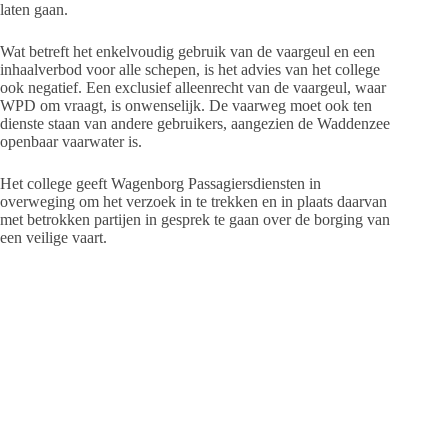
laten gaan.
Wat betreft het enkelvoudig gebruik van de vaargeul en een
inhaalverbod voor alle schepen, is het advies van het college
ook negatief. Een exclusief alleenrecht van de vaargeul, waar
WPD om vraagt, is onwenselijk. De vaarweg moet ook ten
dienste staan van andere gebruikers, aangezien de Waddenzee
openbaar vaarwater is.
Het college geeft Wagenborg Passagiersdiensten in
overweging om het verzoek in te trekken en in plaats daarvan
met betrokken partijen in gesprek te gaan over de borging van
een veilige vaart.
Burgemeester Leo Pieter Stoel: “In wezen willen we allemaal
hetzelfde; Ameland op een veilige manier bereikbaar houden
op de huidige wijze. Om dat te bereiken is het belangrijk
dat alle partijen samenwerken om een duurzame oplossing te
vinden”.