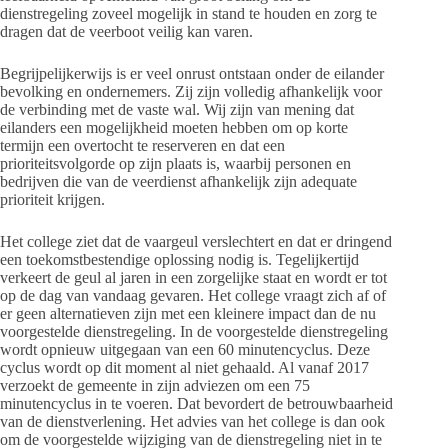
dienstregeling zoveel mogelijk in stand te houden en zorg te
dragen dat de veerboot veilig kan varen.
Begrijpelijkerwijs is er veel onrust ontstaan onder de eilander
bevolking en ondernemers. Zij zijn volledig afhankelijk voor
de verbinding met de vaste wal. Wij zijn van mening dat
eilanders een mogelijkheid moeten hebben om op korte
termijn een overtocht te reserveren en dat een
prioriteitsvolgorde op zijn plaats is, waarbij personen en
bedrijven die van de veerdienst afhankelijk zijn adequate
prioriteit krijgen.
Het college ziet dat de vaargeul verslechtert en dat er dringend
een toekomstbestendige oplossing nodig is. Tegelijkertijd
verkeert de geul al jaren in een zorgelijke staat en wordt er tot
op de dag van vandaag gevaren. Het college vraagt zich af of
er geen alternatieven zijn met een kleinere impact dan de nu
voorgestelde dienstregeling. In de voorgestelde dienstregeling
wordt opnieuw uitgegaan van een 60 minutencyclus. Deze
cyclus wordt op dit moment al niet gehaald. Al vanaf 2017
verzoekt de gemeente in zijn adviezen om een 75
minutencyclus in te voeren. Dat bevordert de betrouwbaarheid
van de dienstverlening. Het advies van het college is dan ook
om de voorgestelde wijziging van de dienstregeling niet in te