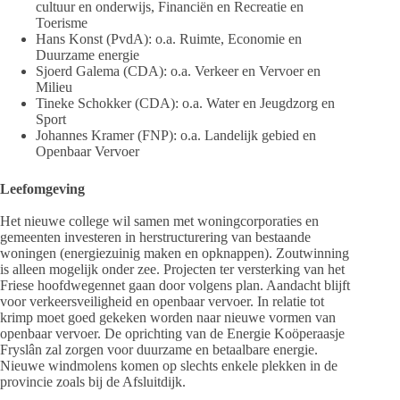
cultuur en onderwijs, Financiën en Recreatie en
Toerisme
Hans Konst (PvdA): o.a. Ruimte, Economie en
Duurzame energie
Sjoerd Galema (CDA): o.a. Verkeer en Vervoer en
Milieu
Tineke Schokker (CDA): o.a. Water en Jeugdzorg en
Sport
Johannes Kramer (FNP): o.a. Landelijk gebied en
Openbaar Vervoer
Leefomgeving
Het nieuwe college wil samen met woningcorporaties en
gemeenten investeren in herstructurering van bestaande
woningen (energiezuinig maken en opknappen). Zoutwinning
is alleen mogelijk onder zee. Projecten ter versterking van het
Friese hoofdwegennet gaan door volgens plan. Aandacht blijft
voor verkeersveiligheid en openbaar vervoer. In relatie tot
krimp moet goed gekeken worden naar nieuwe vormen van
openbaar vervoer. De oprichting van de Energie Koöperaasje
Fryslân zal zorgen voor duurzame en betaalbare energie.
Nieuwe windmolens komen op slechts enkele plekken in de
provincie zoals bij de Afsluitdijk.