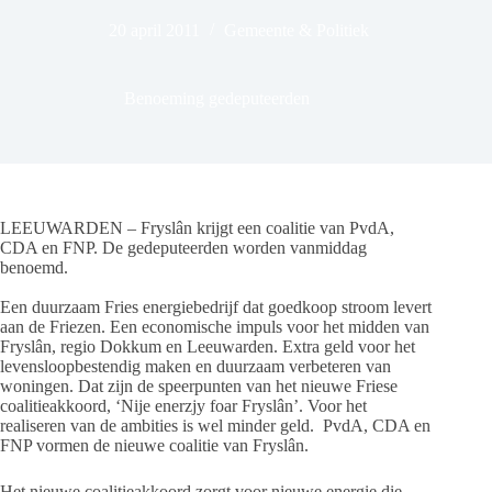
20 april 2011
Gemeente & Politiek
Benoeming gedeputeerden
LEEUWARDEN – Fryslân krijgt een coalitie van PvdA,
CDA en FNP. De gedeputeerden worden vanmiddag
benoemd.
Een duurzaam Fries energiebedrijf dat goedkoop stroom levert
aan de Friezen. Een economische impuls voor het midden van
Fryslân, regio Dokkum en Leeuwarden. Extra geld voor het
levensloopbestendig maken en duurzaam verbeteren van
woningen. Dat zijn de speerpunten van het nieuwe Friese
coalitieakkoord, ‘Nije enerzjy foar Fryslân’. Voor het
realiseren van de ambities is wel minder geld. PvdA, CDA en
FNP vormen de nieuwe coalitie van Fryslân.
Het nieuwe coalitieakkoord zorgt voor nieuwe energie die