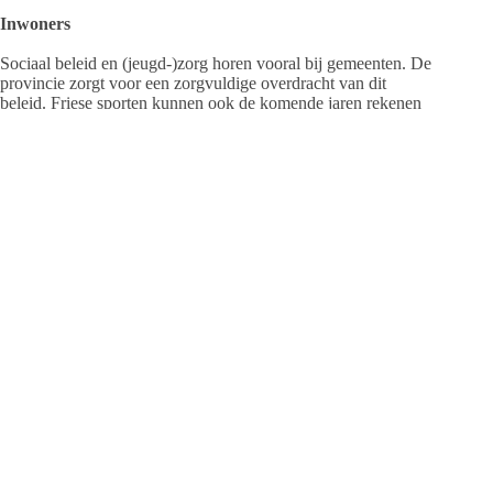
Inwoners
Sociaal beleid en (jeugd-)zorg horen vooral bij gemeenten. De
provincie zorgt voor een zorgvuldige overdracht van dit
beleid. Friese sporten kunnen ook de komende jaren rekenen
op provinciale steun. De Friese taal en cultuur is een kerntaak
van de provincie. Zeker ook ter ondersteuning van de ambitie
voor Kulturele Haadstêd in 2018.
Economie
Met de oprichting van een fonds kunnen innovaties worden
gestimuleerd. Denk aan speerpunten als watertechnologie
(Wetsus), duurzame energie, agribusiness, metaal,
zorgeconomie en toerisme en recreatie. Niet alleen in de
kernzones, maar voor de gehele Friese economie, en met
bijdragen uit Europa. Aansluiting van onderwijs en economie
is van groot belang. De University Campus Fryslân behoudt
steun, het project Boppeslach wordt afgerond als gepland. Het
aantal drietalige scholen moet omhoog. Regiopromotie zoals
Fan Fryslân zorgt voor een toekomstbestendig beeld van
Fryslân.
Openbaar bestuur