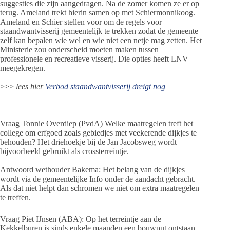
suggesties die zijn aangedragen. Na de zomer komen ze er op
terug. Ameland trekt hierin samen op met Schiermonnikoog.
Ameland en Schier stellen voor om de regels voor
staandwantvisserij gemeentelijk te trekken zodat de gemeente
zelf kan bepalen wie wel en wie niet een netje mag zetten. Het
Ministerie zou onderscheid moeten maken tussen
professionele en recreatieve visserij. Die opties heeft LNV
meegekregen.
>>>
lees hier
Verbod staandwantvisserij dreigt nog
Vraag Tonnie Overdiep (PvdA) Welke maatregelen treft het
college om erfgoed zoals gebiedjes met veekerende dijkjes te
behouden? Het driehoekje bij de Jan Jacobsweg wordt
bijvoorbeeld gebruikt als crossterreintje.
Antwoord wethouder Bakema: Het belang van de dijkjes
wordt via de gemeentelijke Info onder de aandacht gebracht.
Als dat niet helpt dan schromen we niet om extra maatregelen
te treffen.
Vraag Piet IJnsen (ABA): Op het terreintje aan de
Kekkelburen is sinds enkele maanden een bouwput ontstaan.