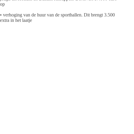
op
• verhoging van de huur van de sporthallen. Dit brengt 3.500
extra in het laatje
• gemeentelijke bijdrage aan muziekonderwijs verlagen met
10.000 euro
• subsidiepot cultureel verlagen met 15.000 euro
• subsidie vor sportieve evenementen te verlagen met 6.500
euro
• op de dorpshuizen wil de gemeente niet bezuinigen, wel op
de Lokale Omroep Ameland. De LOA levert 2.300 subsidie in
• minder uitgeven aan openbare gezondheidszorg en externe
deskundigen. Dit bespaart 5.000
• woningen uit het gemeentelijk Woningbedrijf verkopen, te
beginnen met de duurste in onderhoud. Dit bespaart in 2011 €
147.000,– en in 2012 € 165.800,–
• belastingen de komende jaren met 5% verhogen en de
toeristenbelasting stapsgewijs te verhogen naar € 1,25 in 2014.