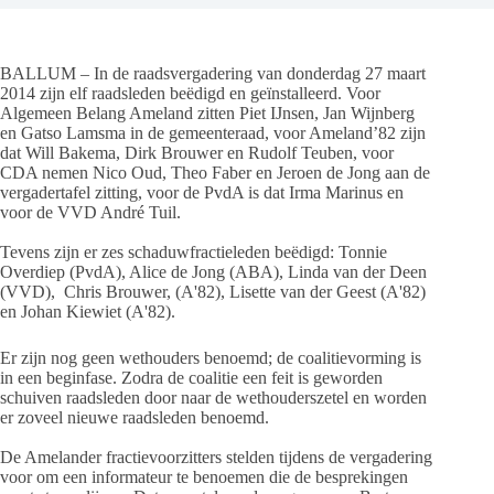
BALLUM – In de raadsvergadering van donderdag 27 maart
2014 zijn elf raadsleden beëdigd en geïnstalleerd. Voor
Algemeen Belang Ameland zitten Piet IJnsen, Jan Wijnberg
en Gatso Lamsma in de gemeenteraad, voor Ameland’82 zijn
dat Will Bakema, Dirk Brouwer en Rudolf Teuben, voor
CDA nemen Nico Oud, Theo Faber en Jeroen de Jong aan de
vergadertafel zitting, voor de PvdA is dat Irma Marinus en
voor de VVD André Tuil.
Tevens zijn er zes schaduwfractieleden beëdigd: Tonnie
Overdiep (PvdA), Alice de Jong (ABA), Linda van der Deen
(VVD), Chris Brouwer, (A'82), Lisette van der Geest (A'82)
en Johan Kiewiet (A'82).
Er zijn nog geen wethouders benoemd; de coalitievorming is
in een beginfase. Zodra de coalitie een feit is geworden
schuiven raadsleden door naar de wethouderszetel en worden
er zoveel nieuwe raadsleden benoemd.
De Amelander fractievoorzitters stelden tijdens de vergadering
voor om een informateur te benoemen die de besprekingen