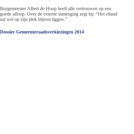
Burgemeester Albert de Hoop heeft alle vertrouwen op een
goede afloop. Over de externe inmenging zegt hij: “Het eiland
zal wel op zijn plek blijven liggen.”
Dossier Gemeenteraadsverkiezingen 2014
Jeanet de Jong
Jeanet de Jong stopt op 31 augustus 2023 met
haar Persbureau Ameland. De nieuwsvoorziening
wordt onder dezelfde naam, met een ander logo
en andere opmaak als nieuwsblog voortgezet
door een externe partij. De mailadressen
gekoppeld aan de website verdwijnen.