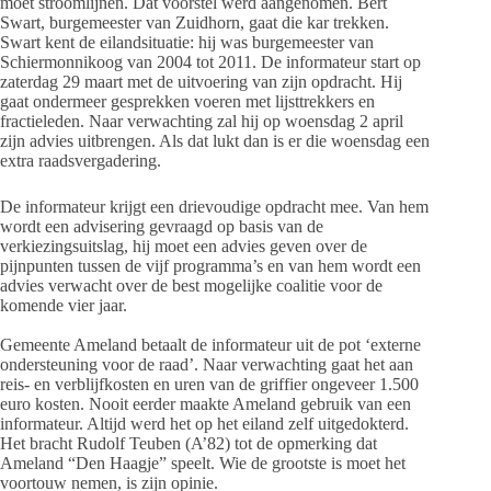
moet stroomlijnen. Dat voorstel werd aangenomen. Bert
Swart, burgemeester van Zuidhorn, gaat die kar trekken.
Swart kent de eilandsituatie: hij was burgemeester van
Schiermonnikoog van 2004 tot 2011. De informateur start op
zaterdag 29 maart met de uitvoering van zijn opdracht. Hij
gaat ondermeer gesprekken voeren met lijsttrekkers en
fractieleden. Naar verwachting zal hij op woensdag 2 april
zijn advies uitbrengen. Als dat lukt dan is er die woensdag een
extra raadsvergadering.
De informateur krijgt een drievoudige opdracht mee. Van hem
wordt een advisering gevraagd op basis van de
verkiezingsuitslag, hij moet een advies geven over de
pijnpunten tussen de vijf programma’s en van hem wordt een
advies verwacht over de best mogelijke coalitie voor de
komende vier jaar.
Gemeente Ameland betaalt de informateur uit de pot ‘externe
ondersteuning voor de raad’. Naar verwachting gaat het aan
reis- en verblijfkosten en uren van de griffier ongeveer 1.500
euro kosten. Nooit eerder maakte Ameland gebruik van een
informateur. Altijd werd het op het eiland zelf uitgedokterd.
Het bracht Rudolf Teuben (A’82) tot de opmerking dat
Ameland “Den Haagje” speelt. Wie de grootste is moet het
voortouw nemen, is zijn opinie.