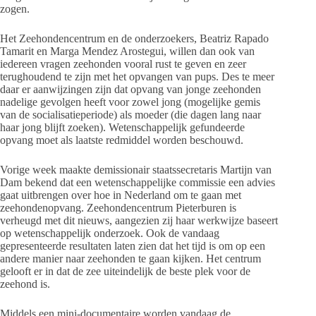
zogen.
Het Zeehondencentrum en de onderzoekers, Beatriz Rapado
Tamarit en Marga Mendez Arostegui, willen dan ook van
iedereen vragen zeehonden vooral rust te geven en zeer
terughoudend te zijn met het opvangen van pups. Des te meer
daar er aanwijzingen zijn dat opvang van jonge zeehonden
nadelige gevolgen heeft voor zowel jong (mogelijke gemis
van de socialisatieperiode) als moeder (die dagen lang naar
haar jong blijft zoeken). Wetenschappelijk gefundeerde
opvang moet als laatste redmiddel worden beschouwd.
Vorige week maakte demissionair staatssecretaris Martijn van
Dam bekend dat een wetenschappelijke commissie een advies
gaat uitbrengen over hoe in Nederland om te gaan met
zeehondenopvang. Zeehondencentrum Pieterburen is
verheugd met dit nieuws, aangezien zij haar werkwijze baseert
op wetenschappelijk onderzoek. Ook de vandaag
gepresenteerde resultaten laten zien dat het tijd is om op een
andere manier naar zeehonden te gaan kijken. Het centrum
gelooft er in dat de zee uiteindelijk de beste plek voor de
zeehond is.
Middels een mini-documentaire worden vandaag de