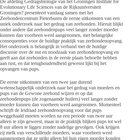
De afdeling Gedragsbiologie van het Groningen Institute for
Evolutionary Life Sciences van de Rijksuniversiteit
Groningen? presenteert vandaag samen met het
Zeehondencentrum Pieterburen de eerste uitkomsten van een
uniek onderzoek naar het gedrag van zeehonden. Hieruit blijkt
onder andere dat zeehondenpups veel langer zonder moeder
kunnen dan voorheen werd aangenomen, met belangrijke
consequenties voor de huidige praktijk van zeehondenopvang.
Het onderzoek is belangrijk in verband met de huidige
discussie over de nut en noodzaak van zeehondenopvang en
geeft aan dat zeehonden in de eerste plaats behoefte hebben
aan rust, en dat terughoudendheid gewenst lijkt bij het
opvangen van pups.
De eerste uitkomsten van een twee jaar durend
wetenschappelijk onderzoek naar het gedrag van moeders en
pups van de Gewone zeehond wijzen er op dat
zeehondenpups (de zogenaamde huilers) veel langer zonder
moeder kunnen dan voorheen werd aangenomen. Momenteel
schrijft de leidraad zeehondenopvang voor dat pups
weggehaald moeten worden na een periode van twee uur
alleen te zijn geweest, maar in de praktijk blijken pups tot wel
8 uur alleen te liggen zonder nadelige gevolgen. Ook krijgen
zij melk van verschillende moeders, waar voorheen werd
aangenomen dat ze strikt alleen bij hun eigen moeder konden