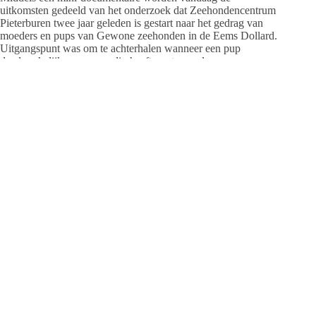
uitkomsten gedeeld van het onderzoek dat Zeehondencentrum
Pieterburen twee jaar geleden is gestart naar het gedrag van
moeders en pups van Gewone zeehonden in de Eems Dollard.
Uitgangspunt was om te achterhalen wanneer een pup
daadwerkelijk opvang nodig heeft om te overleven.
De unieke methode bestond onder andere uit het individueel
herkennen en analyseren van gedrag van ruim 400 zeehonden
(moeders en jongen) die gebruik maken van de Dollard tijdens
het geboorteseizoen. Dit trok de aandacht van hoogleraar
gedragsbiologie prof. dr. Ton Groothuis? van Rijksuniversiteit
Groningen, die het onderzoek verder begeleidde.
De vandaag gepresenteerde minidocu is een productie van het
Zeehondencentrum en Shoreline Productions, met beelden
vanonder anderen filmmaker Ruben Smit. Een lange versie
draait de hele zomer in het Zeehondencentrum in Pieterburen.
Ook zullen de onderzoekers regelmatig presentaties geven aan
de bezoekers van het centrum.