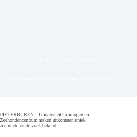
6 juli 2017
Wadden & Natuur
Zeehondenpups hebben behoefte aan rust, geen opvang
PIETERBUREN – Universiteit Groningen en
Zeehondencentrum maken uitkomsten uniek
zeehondenonderzoek bekend.