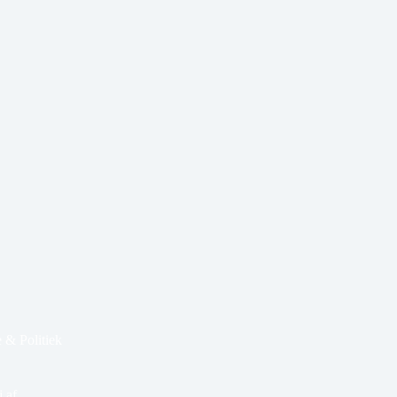
 & Politiek
 af