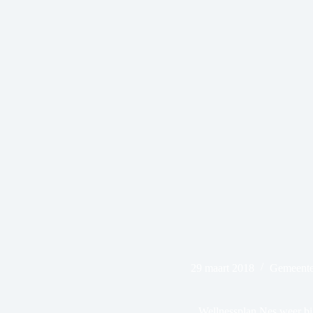
29 maart 2018
Gemeente
Wellnessplan Nes weer bij