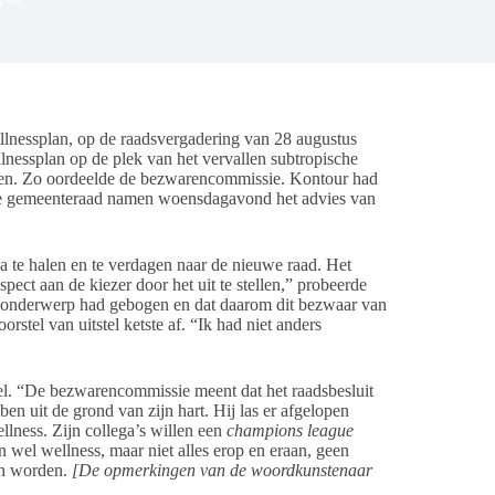
lnessplan, op de raadsvergadering van 28 augustus
lnessplan op de plek van het vervallen subtropische
en. Zo oordeelde de bezwarencommissie. Kontour had
 de gemeenteraad namen woensdagavond het advies van
 te halen en te verdagen naar de nieuwe raad. Het
pect aan de kiezer door het uit te stellen,” probeerde
het onderwerp had gebogen en dat daarom dit bezwaar van
tel van uitstel ketste af. “Ik had niet anders
fel. “De bezwarencommissie meent dat het raadsbesluit
en uit de grond van zijn hart. Hij las er afgelopen
llness. Zijn collega’s willen een
champions league
n wel wellness, maar niet alles erop en eraan, geen
an worden.
[De opmerkingen van de woordkunstenaar