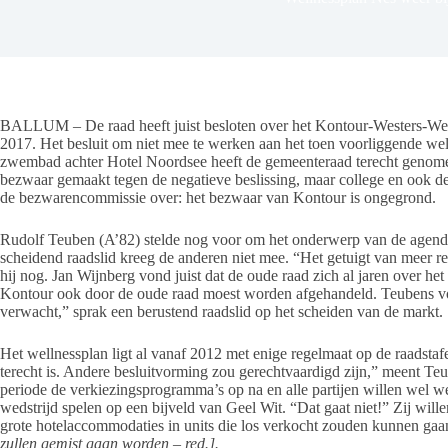
BALLUM – De raad heeft juist besloten over het Kontour-Westers-Wel
2017. Het besluit om niet mee te werken aan het toen voorliggende wel
zwembad achter Hotel Noordsee heeft de gemeenteraad terecht genom
bezwaar gemaakt tegen de negatieve beslissing, maar college en ook
de bezwarencommissie over: het bezwaar van Kontour is ongegrond.
Rudolf Teuben (A’82) stelde nog voor om het onderwerp van de agenda
scheidend raadslid kreeg de anderen niet mee. “Het getuigt van meer res
hij nog. Jan Wijnberg vond juist dat de oude raad zich al jaren over 
Kontour ook door de oude raad moest worden afgehandeld. Teubens voors
verwacht,” sprak een berustend raadslid op het scheiden van de markt.
Het wellnessplan ligt al vanaf 2012 met enige regelmaat op de raadsta
terecht is. Andere besluitvorming zou gerechtvaardigd zijn,” meent Teub
periode de verkiezingsprogramma’s op na en alle partijen willen wel we
wedstrijd spelen op een bijveld van Geel Wit. “Dat gaat niet!” Zij wille
grote hotelaccommodaties in units die los verkocht zouden kunnen ga
zullen gemist gaan worden – red.].