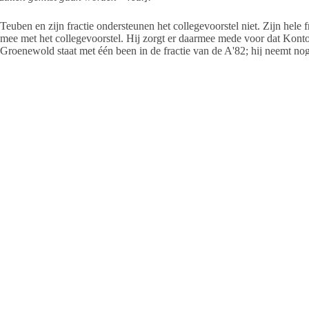
Teuben en zijn fractie ondersteunen het collegevoorstel niet. Zijn hele
mee met het collegevoorstel. Hij zorgt er daarmee mede voor dat Konto
Groenewold staat met één been in de fractie van de A'82; hij neemt no
donderdagavond opnieuw te worden beëdigd, maar dan als VVD-er. De o
waaruit hij vertrekt, maar ook tegen de fractie die hem vanavond begroe
de VVD
ondubbelzinnig voor wellness
.
Rudolf Teuben kreeg bijval van Irma Marinus (PvdA). Zij stelt dat de 
publieke opinie en dat is te eenzijdig, vindt ze. “Tegenstanders hebbe
niet.”
Van de elf raadsleden stemmen zeven voor het voorstel van het colleg
en drie tegen. Het elfde raadslid, André Tuil van de VVD was niet aan
Dossier Aqua Plaza