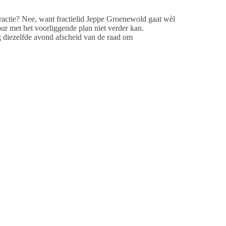
 fractie? Nee, want fractielid Jeppe Groenewold gaat wèl
ur met het voorliggende plan niet verder kan.
g diezelfde avond afscheid van de raad om
verstapper stemde niet alleen tegen de fractie
t als fractievoorzitter. In het verkiezingsprogramma is
bezwarencommissie in haar advies verwijst naar de
n enorm van zich laten horen. Voorstanders hoorde je
e, dat het advies van de bezwarencommissie overneemt
wezig.