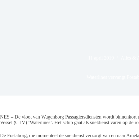
11 april 2019
Alles & 
Waterlines vervangt Fosta
NES – De vloot van Wagenborg Passagiersdiensten wordt binnenkort u
Vessel (CTV) ‘Waterlines’. Het schip gaat als sneldienst varen op de 
De Fostaborg, die momenteel de sneldienst verzorgt van en naar Amel