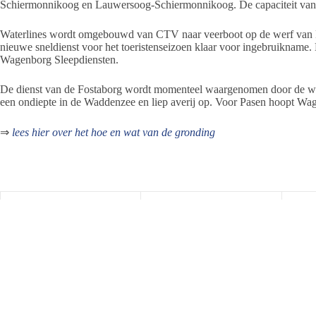
Schiermonnikoog en Lauwersoog-Schiermonnikoog. De capaciteit van b
Waterlines wordt omgebouwd van CTV naar veerboot op de werf van Ko
nieuwe sneldienst voor het toeristenseizoen klaar voor ingebruikname. 
Wagenborg Sleepdiensten.
De dienst van de Fostaborg wordt momenteel waargenomen door de wat
een ondiepte in de Waddenzee en liep averij op. Voor Pasen hoopt Wag
⇒
lees hier over het hoe en wat van de gronding
Jeanet de Jong