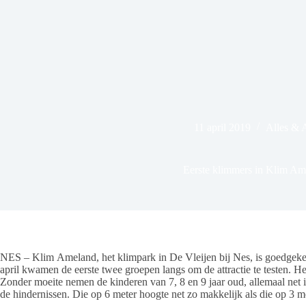
11 april 2019
Alles & 
Eerste klimmers in Klim Am
NES – Klim Ameland, het klimpark in De Vleijen bij Nes, is goedgeke
april kwamen de eerste twee groepen langs om de attractie te testen. Het
Zonder moeite nemen de kinderen van 7, 8 en 9 jaar oud, allemaal net 
de hindernissen. Die op 6 meter hoogte net zo makkelijk als die op 3 me