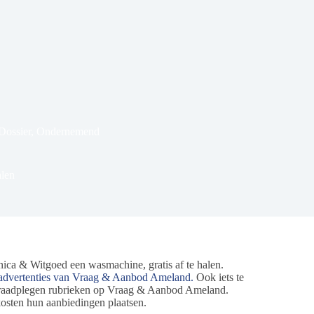
Dossier
,
Ondernemend
alen
a & Witgoed een wasmachine, gratis af te halen.
advertenties van Vraag & Aanbod Ameland.
Ook iets te
 te raadplegen rubrieken op Vraag & Aanbod Ameland.
kosten hun aanbiedingen plaatsen.