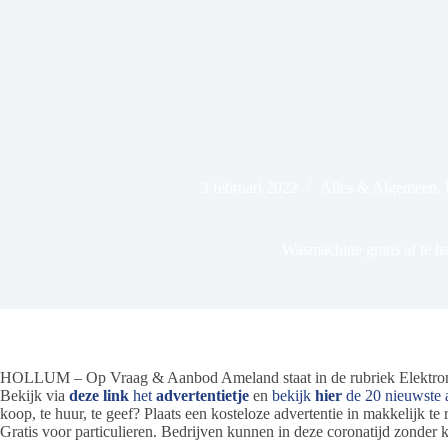
3 februari 2022
Alles & Algemeen
,
Wasmachine gratis af te h
HOLLUM – Op Vraag & Aanbod Ameland staat in de rubriek Elektronic
Bekijk via
deze link
het
advertentietje
en
bekijk
hier
de 20 nieuwste 
koop, te huur, te geef? Plaats een kosteloze advertentie in makkelijk
Gratis voor particulieren. Bedrijven kunnen in deze coronatijd zonder 