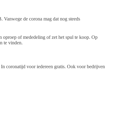
&B. Vanwege de corona mag dat nog steeds
n oproep of mededeling of zet het spul te koop. Op
n te vinden.
is. In coronatijd voor iedereen gratis. Ook voor bedrijven
r dan eens een euro of zo. Klik hier maar eens
⇒