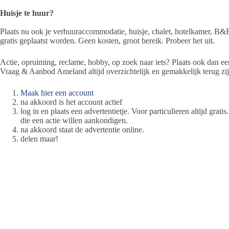
Huisje te huur?
Plaats nu ook je verhuuraccommodatie, huisje, chalet, hotelkamer, B
gratis geplaatst worden. Geen kosten, groot bereik. Probeer het uit.
Actie, opruiming, reclame, hobby, op zoek naar iets? Plaats ook dan ee
Vraag & Aanbod Ameland altijd overzichtelijk en gemakkelijk terug zij
Maak hier een account
na akkoord is het account actief
log in en plaats een advertentietje. Voor particulieren altijd grat
die een actie willen aankondigen.
na akkoord staat de advertentie online.
delen maar!
Verkoop gelukt en waardeert u de service en het nieuws van PA? Donee