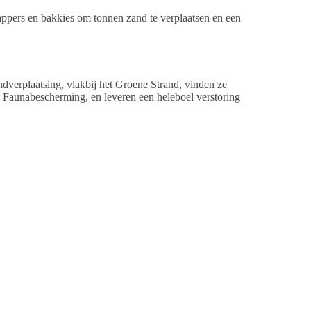
pers en bakkies om tonnen zand te verplaatsen en een
dverplaatsing, vlakbij het Groene Strand, vinden ze
 Faunabescherming, en leveren een heleboel verstoring
at het niet schadelijk is voor het gebied en dat er
j wacht op een oordeel van de rechter. Dat zou
g.
nde beoordeling van het project. Bij zo’n schorsing
rvan de rechter dan zijn finale oordeel kan vellen. Of
bericht van de rechter binnen.
akt eigenhandig Ballum Beach
en bekijk het filmpje