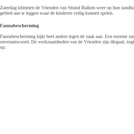
Zaterdag klimmen de Vrienden van Strand Ballum weer op hun zandhap
gebied aan te leggen waar de kinderen veilig kunnen spelen.
Faunabescherming
Faunabescherming kijkt heel anders tegen de zaak aan. Een enorme zan
onverantwoord. De werkzaamheden van de Vrienden zijn illegaal, zegt
op.
Burgemeester Leo Pieter Stoel staat de zandverplaatsing toe. Hij meent d
voldoende rekening wordt gehouden met de broedvogels ter plaatse.
Oordeel van de rechter
Woordvoerder Harm Niesen van Faunabescherming zit op hete kolen. Hi
vandaag moeten komen, want morgen al willen de Vrienden aan de sla
Niesen hoopt dat de rechter gaat schorsen en tijd neemt voor een passe
mogen de Vrienden niet aan de slag en volgt een onderzoek op basis waa
het zover komt moet vandaag blijken. Niesen had vanmorgen nog geen 
⇒ De vriendenclub zorgt al jaren voor het strand.
Lees hier
Ballum ma