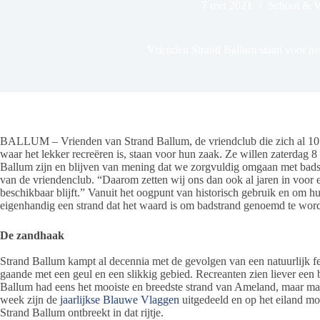
7 mei 2021
School & V
Vrienden Strand Ballum staan voor his
BALLUM – Vrienden van Strand Ballum, de vriendclub die zich al 10 ja
waar het lekker recreëren is, staan voor hun zaak. Ze willen zaterdag 
Ballum zijn en blijven van mening dat we zorgvuldig omgaan met bad
van de vriendenclub. “Daarom zetten wij ons dan ook al jaren in voor e
beschikbaar blijft.” Vanuit het oogpunt van historisch gebruik en om h
eigenhandig een strand dat het waard is om badstrand genoemd te wor
De zandhaak
Strand Ballum kampt al decennia met de gevolgen van een natuurlijk 
gaande met een geul en een slikkig gebied. Recreanten zien liever ee
Ballum had eens het mooiste en breedste strand van Ameland, maar ma
week zijn de
jaarlijkse Blauwe Vlaggen
uitgedeeld en op het eiland m
Strand Ballum ontbreekt in dat rijtje.