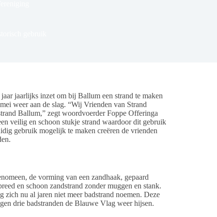
ereniging
torisch gebruik
ar jaarlijks inzet om bij Ballum een strand te maken
8 mei weer aan de slag. “Wij Vrienden van Strand
strand Ballum,” zegt woordvoerder Foppe Offeringa
en veilig en schoon stukje strand waardoor dit gebruik
uidig gebruik mogelijk te maken creëren de vrienden
den.
fenomeen, de vorming van een zandhaak, gepaard
n breed en schoon zandstrand zonder muggen en stank.
g zich nu al jaren niet meer badstrand noemen. Deze
ogen drie badstranden de Blauwe Vlag weer hijsen.