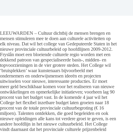
LEEUWARDEN – Cultuur dichtbij de mensen brengen en
mensen stimuleren mee te doen aan culturele activiteiten op
elk niveau. Dat wil het college van Gedeputeerde Staten in het
nieuwe provinciale cultuurbeleid op hoofdlijnen 2009-2012.
Fryslân moet een bloeiende culturele regio worden met een
dekkend patroon van gespecialiseerde basis-, midden- en
topvoorzieningen in de vier grotere steden. Het College wil
‘bruisplekken’ waar kunstenaars bijvoorbeeld met
ondernemers en onderwijsmensen ideeën en projecten
uitwisselen voor nieuwe, interessante producties. Er moet
meer geld beschikbaar komen voor het realiseren van nieuwe
ontwikkelingen en opmerkelijke initiatieven; voorheen lag 90
procent van het budget vast. In de komende 4 jaar wil het
College het flexibel inzetbare budget laten groeien naar 18
procent van de totale provinciale cultuurbegroting (€ 16
miljoen). Talenten ontdekken, die goed begeleiden en ook
nieuwe opleidingen alle kans tot verdere groei te geven, is een
andere hoofdlijn in het nieuwe cultuurbeleid. Het College
vindt daarnaast dat het provinciale culturele prijzenbeleid