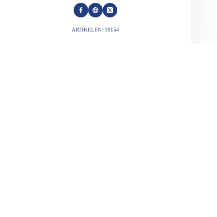
ARTIKELEN: 18154
VORIGE
VOLGENDE
Gerelateerde berichten