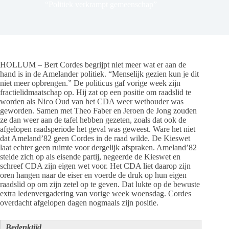
“Politiek verkrampt gemeenschap”
HOLLUM – Bert Cordes begrijpt niet meer wat er aan de
hand is in de Amelander politiek. “Menselijk gezien kun je dit
niet meer opbrengen.” De politicus gaf vorige week zijn
fractielidmaatschap op. Hij zat op een positie om raadslid te
worden als Nico Oud van het CDA weer wethouder was
geworden. Samen met Theo Faber en Jeroen de Jong zouden
ze dan weer aan de tafel hebben gezeten, zoals dat ook de
afgelopen raadsperiode het geval was geweest. Ware het niet
dat Ameland’82 geen Cordes in de raad wilde. De Kieswet
laat echter geen ruimte voor dergelijk afspraken. Ameland’82
stelde zich op als eisende partij, negeerde de Kieswet en
schreef CDA zijn eigen wet voor. Het CDA liet daarop zijn
oren hangen naar de eiser en voerde de druk op hun eigen
raadslid op om zijn zetel op te geven. Dat lukte op de bewuste
extra ledenvergadering van vorige week woensdag. Cordes
overdacht afgelopen dagen nogmaals zijn positie.
Bedenktijd