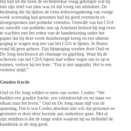
Hij had uit die hoek de rechtstreekse vraag gekregen wat hij
met zijn zetel van plan was en dat vroeg om uitsluitsel. De
beslissing die hij tijdens de extra ledenvergadering van vorige
week woensdag had genomen had hij goed overdacht en
doorgesproken met politieke vrienden. Omwille van het CDA
en omwille van politieke rust op Ameland besloot hij nog even
te wachten met het zetten van de handtekening onder het
papier dat hij deze week thuisbezorgd kreeg en een ultieme
poging te wagen nog iets van het CDA te lijmen. In Buren
vond hij geen gehoor. Zijn lijmpoging werden door Oud en
De Jong beschouwd als chantage en gijzeling. Waar hij de
scherven van het CDA bijeen had willen vegen om ze op te
ruimen, verloor hij ten leste. “Dat is niet opgepikt. Het is een
verloren strijd.”
Gouden fractie
Oud en De Jong wilden er niets van weten. Cordes: “We
hadden een gouden fractie, een vriendenclub en nu staan we
elkaar naar het leven.” Oud en De Jong staan stijf van de
spanning. Dat is wat Cordes absoluut niet wil; dat personen en
gezinnen er door deze kwestie aan onderdoor gaan. Met al
zijn strijdlust is dat de enige reden waarom hij nu definitief de
handdoek in de ring gooit.