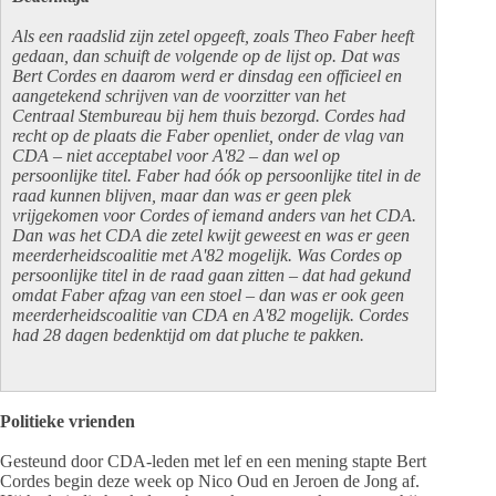
Als een raadslid zijn zetel opgeeft, zoals Theo Faber heeft
gedaan, dan schuift de volgende op de lijst op. Dat was
Bert Cordes en daarom werd er dinsdag een officieel en
aangetekend schrijven van de voorzitter van het
Centraal Stembureau bij hem thuis bezorgd. Cordes had
recht op de plaats die Faber openliet, onder de vlag van
CDA – niet acceptabel voor A'82 – dan wel op
persoonlijke titel. Faber had óók op persoonlijke titel in de
raad kunnen blijven, maar dan was er geen plek
vrijgekomen voor Cordes of iemand anders van het CDA.
Dan was het CDA die zetel kwijt geweest en was er geen
meerderheidscoalitie met A'82 mogelijk. Was Cordes op
persoonlijke titel in de raad gaan zitten – dat had gekund
omdat Faber afzag van een stoel – dan was er ook geen
meerderheidscoalitie van CDA en A'82 mogelijk. Cordes
had 28 dagen bedenktijd om dat pluche te pakken.
Politieke vrienden
Gesteund door CDA-leden met lef en een mening stapte Bert
Cordes begin deze week op Nico Oud en Jeroen de Jong af.