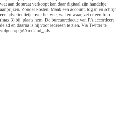
wat aan de straat verkoopt kan daar digitaal zijn handeltje
aanprijzen. Zonder kosten. Maak een account, log in en schrijf
een advertentietje over het wie, wat en waar, zet er een foto
(max 3) bij, plaats hem. De bureauredactie van PA accordeert
de ad en daarna is hij voor iedereen te zien. Via Twitter te
volgen op @Ameland_ads
Jeanet de Jong
Jeanet de Jong stopt op 31 augustus 2023 met
haar Persbureau Ameland. De nieuwsvoorziening
wordt onder dezelfde naam, met een ander logo
en andere opmaak als nieuwsblog voortgezet
door een externe partij. De mailadressen
gekoppeld aan de website verdwijnen.