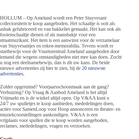
HOLLUM – Op Ameland wordt een Peter Stuyvesant
collectorsitem te koop aangeboden. Het schaaltje is ooit als
asbak gefabriceerd en van bakkeliet gemaakt. Het kan ook als
fooienschaaltje dienen of als mansbakje voor een
straatmuzikant. Het item is een aanwinst voor de verzamelaar
van Stuyvesantjes en roken-memorabilia. Tevens wordt er
startbewijs voor de Vuurtorentrail Ameland aangeboden door
iemand die wegens omstandigheden niet mee kan doen. Zocht
u nog een deelnamebewijs, dan is dit uw kans. De beide
nieuwe advertenties zij hier te zien, bij de
20 nieuwste
advertenties
.
Zolder opgeruimd? Voorjaarsschoonmaak aan de gang?
Verhuizing? Op Vraag & Aanbod Ameland is het altijd
Vrijmarkt en is de winkel altijd open. Op V&AA kunt u
24/7 uw spulletjes te koop aanbieden, mededelingen doen,
acties voor SamenLoop voor Hoop annonceren en theater- en
muziekcoorstellingen aankondigen. V&AA is een
vrijplaats voor spullen die te koop worden aangeboden,
reclames, mededelingen, vragen en verzoeken.
Gratis