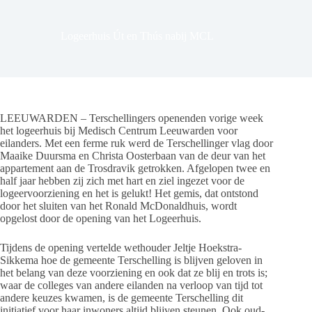
Logeerhuis Út en Thús nabij MCL
LEEUWARDEN – Terschellingers openenden vorige week
het logeerhuis bij Medisch Centrum Leeuwarden voor
eilanders. Met een ferme ruk werd de Terschellinger vlag door
Maaike Duursma en Christa Oosterbaan van de deur van het
appartement aan de Trosdravik getrokken. Afgelopen twee en
half jaar hebben zij zich met hart en ziel ingezet voor de
logeervoorziening en het is gelukt! Het gemis, dat ontstond
door het sluiten van het Ronald McDonaldhuis, wordt
opgelost door de opening van het Logeerhuis.
Tijdens de opening vertelde wethouder Jeltje Hoekstra-
Sikkema hoe de gemeente Terschelling is blijven geloven in
het belang van deze voorziening en ook dat ze blij en trots is;
waar de colleges van andere eilanden na verloop van tijd tot
andere keuzes kwamen, is de gemeente Terschelling dit
initiatief voor haar inwoners altijd blijven steunen. Ook oud-