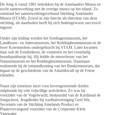
De Jong is vanaf 1981 betrokken bij de Amelanders Musea en
zocht samenwerking met de overige musea op het eiland. Zo
ontstond het samenwerkingsverband Stichting Amelander
Musea (STAM). Zowel in zijn functie als directeur van deze
stichting, als daarbuiten heeft hij zich buitengewoon succesvol
ingezet.
Onder zijn leiding werden het Sordragersmuseum, het
Landbouw- en Juttersmuseum, het Reddingbootmuseum en de
twee Korenmolens ondergebracht bij STAM. Later kwamen
daar ook de Eendenkooi, de vuurtoren en het voormalig
brandspuithuisje bij. Hij leidde de nieuwbouw van het
Natuurmuseum en het Reddingbootmuseum. Daarnaast
realiseerde hij de totstandkoming van het Bunkermuseum, dat
ingaat op de geschiedenis van de Atlantikwall op de Friese
eilanden.
Naast zijn tomeloze inzet voor bovengenoemde doelen
ontplooide hij vele vrijwillige activiteiten. Zo was hij
voorzitter van de Vogelwacht, bestuurslid van de Kardinaal de
Jongschool, Jeugdleider bij voetbalvereniging Geel Wit,
Secretaris van de Stichting Amelands Product en
Plaatsvervangend voorzitter van de Coöperatie Klein
Vaarwater.