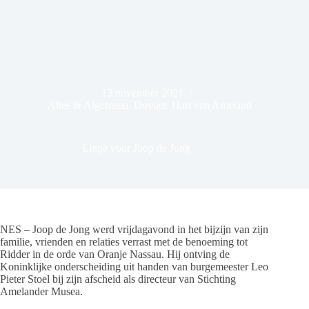
13 november 2021
Alles & Algemeen
,
Dossier
,
Hart van Ameland
Lintje voor Joop de Jong
NES – Joop de Jong werd vrijdagavond in het bijzijn van zijn
familie, vrienden en relaties verrast met de benoeming tot
Ridder in de orde van Oranje Nassau. Hij ontving de
Koninklijke onderscheiding uit handen van burgemeester Leo
Pieter Stoel bij zijn afscheid als directeur van Stichting
Amelander Musea.