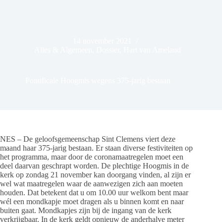
14 november 2021
Alles & Algemeen
,
Dossier
,
Hart van Ameland
Pontificale Hoogmis wegens 375-jarig bestaan
NES – De geloofsgemeenschap Sint Clemens viert deze
maand haar 375-jarig bestaan. Er staan diverse festiviteiten op
het programma, maar door de coronamaatregelen moet een
deel daarvan geschrapt worden. De plechtige Hoogmis in de
kerk op zondag 21 november kan doorgang vinden, al zijn er
wel wat maatregelen waar de aanwezigen zich aan moeten
houden. Dat betekent dat u om 10.00 uur welkom bent maar
wél een mondkapje moet dragen als u binnen komt en naar
buiten gaat. Mondkapjes zijn bij de ingang van de kerk
verkrijgbaar. In de kerk geldt opnieuw de anderhalve meter