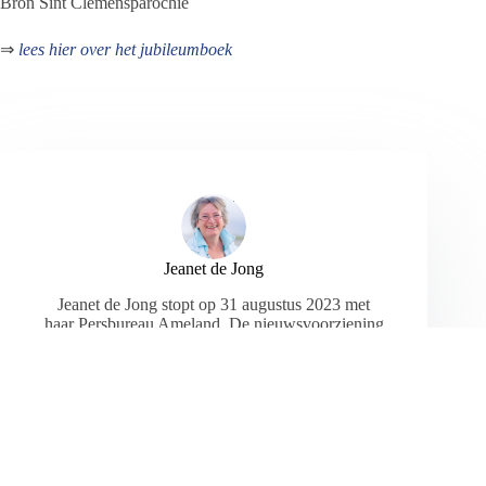
Bron Sint Clemensparochie
⇒
lees hier over het jubileumboek
Jeanet de Jong
Jeanet de Jong stopt op 31 augustus 2023 met
haar Persbureau Ameland. De nieuwsvoorziening
wordt onder dezelfde naam, met een ander logo
en andere opmaak als nieuwsblog voortgezet
door een externe partij. De mailadressen
gekoppeld aan de website verdwijnen.