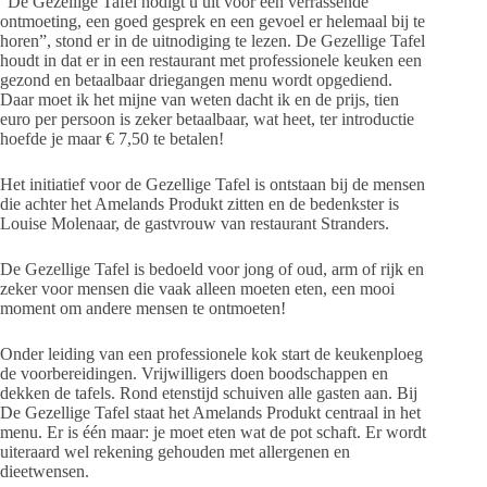
“De Gezellige Tafel nodigt u uit voor een verrassende
ontmoeting, een goed gesprek en een gevoel er helemaal bij te
horen”, stond er in de uitnodiging te lezen. De Gezellige Tafel
houdt in dat er in een restaurant met professionele keuken een
gezond en betaalbaar driegangen menu wordt opgediend.
Daar moet ik het mijne van weten dacht ik en de prijs, tien
euro per persoon is zeker betaalbaar, wat heet, ter introductie
hoefde je maar € 7,50 te betalen!
Het initiatief voor de Gezellige Tafel is ontstaan bij de mensen
die achter het Amelands Produkt zitten en de bedenkster is
Louise Molenaar, de gastvrouw van restaurant Stranders.
De Gezellige Tafel is bedoeld voor jong of oud, arm of rijk en
zeker voor mensen die vaak alleen moeten eten, een mooi
moment om andere mensen te ontmoeten!
Onder leiding van een professionele kok start de keukenploeg
de voorbereidingen. Vrijwilligers doen boodschappen en
dekken de tafels. Rond etenstijd schuiven alle gasten aan. Bij
De Gezellige Tafel staat het Amelands Produkt centraal in het
menu. Er is één maar: je moet eten wat de pot schaft. Er wordt
uiteraard wel rekening gehouden met allergenen en
dieetwensen.