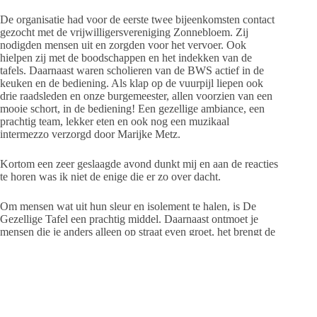
De organisatie had voor de eerste twee bijeenkomsten contact
gezocht met de vrijwilligersvereniging Zonnebloem. Zij
nodigden mensen uit en zorgden voor het vervoer. Ook
hielpen zij met de boodschappen en het indekken van de
tafels. Daarnaast waren scholieren van de BWS actief in de
keuken en de bediening. Als klap op de vuurpijl liepen ook
drie raadsleden en onze burgemeester, allen voorzien van een
mooie schort, in de bediening! Een gezellige ambiance, een
prachtig team, lekker eten en ook nog een muzikaal
intermezzo verzorgd door Marijke Metz.
Kortom een zeer geslaagde avond dunkt mij en aan de reacties
te horen was ik niet de enige die er zo over dacht.
Om mensen wat uit hun sleur en isolement te halen, is De
Gezellige Tafel een prachtig middel. Daarnaast ontmoet je
mensen die je anders alleen op straat even groet, het brengt de
eilanders wat dichter bij elkaar! Een initiatief dat een vervolg
moet krijgen.
Nes,
Tonnie Overdiep