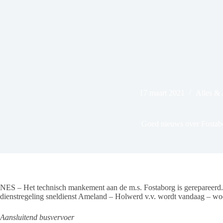
17 maart 2021
Alles &
Goed nieuws over Fostab
NES – Het technisch mankement aan de m.s. Fostaborg is gerepareerd.
dienstregeling sneldienst Ameland – Holwerd v.v. wordt vandaag – wo
Aansluitend busvervoer