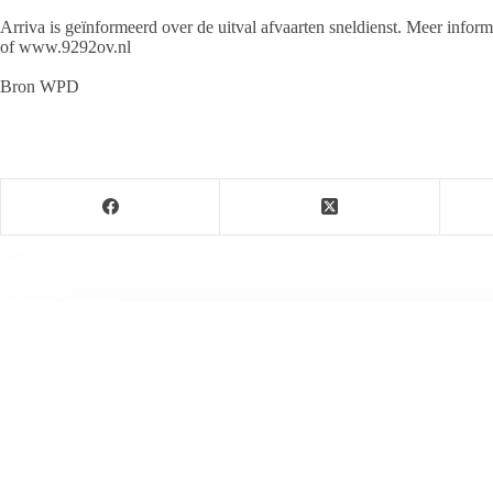
Arriva is geïnformeerd over de uitval afvaarten sneldienst. Meer info
of www.9292ov.nl
Bron WPD
Jeanet de Jong
Jeanet de Jong stopt op 31 augustus 2023 met haar P
onder dezelfde naam, met een ander logo en andere op
partij. De mailadressen gekoppeld aan de website verd