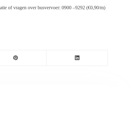
rmatie of vragen over busvervoer: 0900 –9292 (€0,90/m)
ersbureau Ameland. De nieuwsvoorziening wordt
maak als nieuwsblog voortgezet door een externe
wijnen.