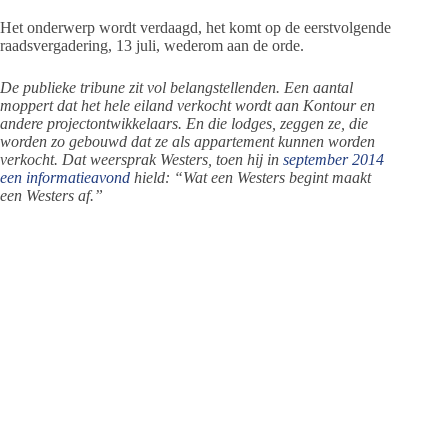
Het onderwerp wordt verdaagd, het komt op de eerstvolgende
raadsvergadering, 13 juli, wederom aan de orde.
De publieke tribune zit vol belangstellenden. Een aantal
moppert dat het hele eiland verkocht wordt aan Kontour en
andere projectontwikkelaars. En die lodges, zeggen ze, die
worden zo gebouwd dat ze als appartement kunnen worden
verkocht. Dat weersprak Westers, toen hij in
september 2014
een informatieavond
hield: “Wat een Westers begint maakt
een Westers af.”
⇒
bekijk op Waddenpost foto's van het plan
Jeanet de Jong