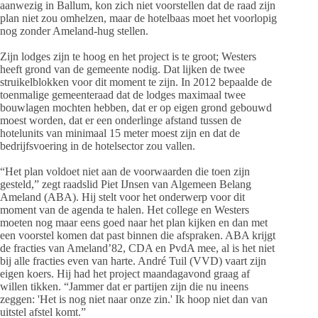
aanwezig in Ballum, kon zich niet voorstellen dat de raad zijn
plan niet zou omhelzen, maar de hotelbaas moet het voorlopig
nog zonder Ameland-hug stellen.
Zijn lodges zijn te hoog en het project is te groot; Westers
heeft grond van de gemeente nodig. Dat lijken de twee
struikelblokken voor dit moment te zijn. In 2012 bepaalde de
toenmalige gemeenteraad dat de lodges maximaal twee
bouwlagen mochten hebben, dat er op eigen grond gebouwd
moest worden, dat er een onderlinge afstand tussen de
hotelunits van minimaal 15 meter moest zijn en dat de
bedrijfsvoering in de hotelsector zou vallen.
“Het plan voldoet niet aan de voorwaarden die toen zijn
gesteld,” zegt raadslid Piet IJnsen van Algemeen Belang
Ameland (ABA). Hij stelt voor het onderwerp voor dit
moment van de agenda te halen. Het college en Westers
moeten nog maar eens goed naar het plan kijken en dan met
een voorstel komen dat past binnen die afspraken. ABA krijgt
de fracties van Ameland’82, CDA en PvdA mee, al is het niet
bij alle fracties even van harte. André Tuil (VVD) vaart zijn
eigen koers. Hij had het project maandagavond graag af
willen tikken. “Jammer dat er partijen zijn die nu ineens
zeggen: 'Het is nog niet naar onze zin.' Ik hoop niet dan van
uitstel afstel komt.”