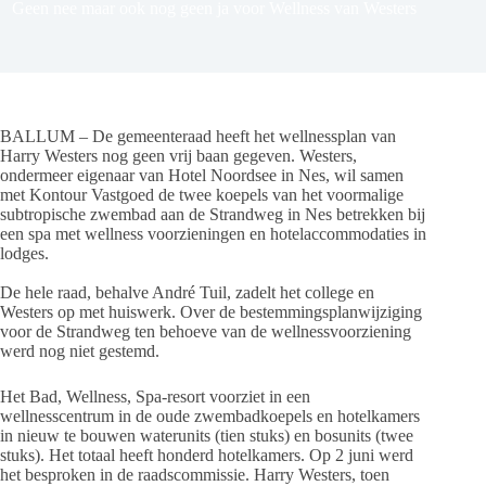
Geen nee maar ook nog geen ja voor Wellness van Westers
BALLUM – De gemeenteraad heeft het wellnessplan van
Harry Westers nog geen vrij baan gegeven. Westers,
ondermeer eigenaar van Hotel Noordsee in Nes, wil samen
met Kontour Vastgoed de twee koepels van het voormalige
subtropische zwembad aan de Strandweg in Nes betrekken bij
een spa met wellness voorzieningen en hotelaccommodaties in
lodges.
De hele raad, behalve André Tuil, zadelt het college en
Westers op met huiswerk. Over de bestemmingsplanwijziging
voor de Strandweg ten behoeve van de wellnessvoorziening
werd nog niet gestemd.
Het Bad, Wellness, Spa-resort voorziet in een
wellnesscentrum in de oude zwembadkoepels en hotelkamers
in nieuw te bouwen waterunits (tien stuks) en bosunits (twee
stuks). Het totaal heeft honderd hotelkamers. Op 2 juni werd
het besproken in de raadscommissie. Harry Westers, toen