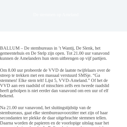
De stemmen op Ameland
BALLUM – De stembureaus in ’t Wantij, De Slenk, het
gemeentehuis en De Stelp zijn open. Tot 21.00 uur vanavond
kunnen de Amelanders hun stem uitbrengen op vijf partijen.
Om 8.00 uur probeerde de VVD de laatste twijfelaars over de
streep te trekken met een massaal verstuurd SMSje. “Ga
stemmen! Elke stem telt! Lijst 5, VVD-Ameland.” Of het de
VVD aan een raadslid of misschien zelfs een tweede raadslid
heeft geholpen is niet eerder dan vanavond om een uur of elf
bekend.
Na 21.00 uur vanavond, het sluitingstijdstip van de
stembureaus, gaat elke stembureauvoorzitter met zijn of haar
secondanten ter plekke de daar uitgebrachte stemmen tellen.
Daarna worden de papieren en de voorlopige uitslag naar het