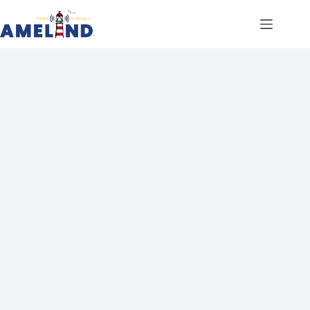
Ga
naar
de
inhoud