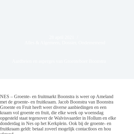
28 april 2021
Alles & Algemeen
,
Dossier
,
Ondernemend
Aardbeien en asperges van Groenteboer Boonstra
NES – Groente- en fruitmarkt Boonstra is weer op Ameland
met de groente- en fruitkraam. Jacob Boonstra van Boonstra
Groente en Fruit heeft weer diverse aanbiedingen en een
kraam vol groente en fruit, die elke week op woensdag
opgesteld staat tegenover de Walvisvaarder in Hollum en elke
donderdag in Nes op het Kerkplein. Ook bij de groente- en
fruitkraam geldt: betaal zoveel mogelijk contactloos en hou