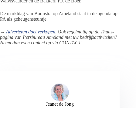
Walvisvaarder en de Bakkerij P.J. de Boer.
De marktdag van Boonstra op Ameland staat in de agenda op
PA als geheugensteuntje.
→
Adverteren doet verkopen
. Ook regelmatig op de Thuus-
pagina van Persbureau Ameland met uw bedrijfsactiviteiten?
Neem dan even contact op via CONTACT.
Jeanet de Jong
Jeanet de Jong stopt op 31 augustus 2023 met
haar Persbureau Ameland. De nieuwsvoorziening
wordt onder dezelfde naam, met een ander logo
en andere opmaak als nieuwsblog voortgezet
door een externe partij. De mailadressen