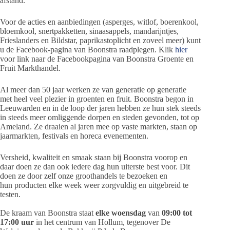
afstand.
Voor de acties en aanbiedingen (asperges, witlof, boerenkool,
bloemkool, snertpakketten, sinaasappels, mandarijntjes,
Frieslanders en Bildstar, paprikastoplicht en zoveel meer) kunt
u de Facebook-pagina van Boonstra raadplegen. Klik
hier
voor link naar de Facebookpagina van Boonstra Groente en
Fruit Markthandel.
Al meer dan 50 jaar werken ze van generatie op generatie
met heel veel plezier in groenten en fruit. Boonstra begon in
Leeuwarden en in de loop der jaren hebben ze hun stek steeds
in steeds meer omliggende dorpen en steden gevonden, tot op
Ameland. Ze draaien al jaren mee op vaste markten, staan op
jaarmarkten, festivals en horeca evenementen.
Versheid, kwaliteit en smaak staan bij Boonstra voorop en
daar doen ze dan ook iedere dag hun uiterste best voor. Dit
doen ze door zelf onze groothandels te bezoeken en
hun producten elke week weer zorgvuldig en uitgebreid te
testen.
De kraam van Boonstra staat
elke woensdag
van
09:00 tot
17:00 uur
in het centrum van Hollum, tegenover De