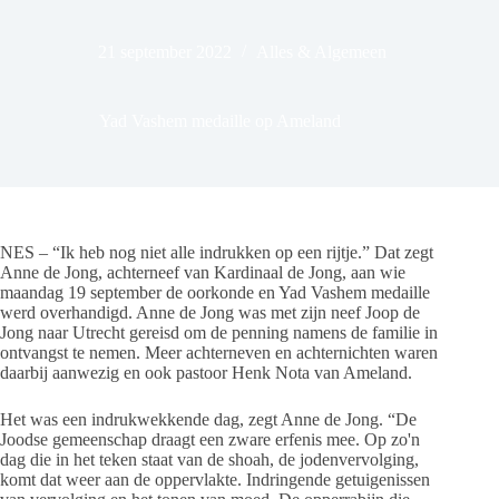
21 september 2022
Alles & Algemeen
Yad Vashem medaille op Ameland
NES – “Ik heb nog niet alle indrukken op een rijtje.” Dat zegt
Anne de Jong, achterneef van Kardinaal de Jong, aan wie
maandag 19 september de oorkonde en Yad Vashem medaille
werd overhandigd. Anne de Jong was met zijn neef Joop de
Jong naar Utrecht gereisd om de penning namens de familie in
ontvangst te nemen. Meer achterneven en achternichten waren
daarbij aanwezig en ook pastoor Henk Nota van Ameland.
Het was een indrukwekkende dag, zegt Anne de Jong. “De
Joodse gemeenschap draagt een zware erfenis mee. Op zo'n
dag die in het teken staat van de shoah, de jodenvervolging,
komt dat weer aan de oppervlakte. Indringende getuigenissen