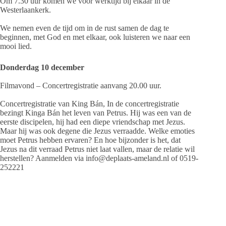
Om 7.30 uur komen we voor werktijd bij elkaar in de
Westerlaankerk.
We nemen even de tijd om in de rust samen de dag te
beginnen, met God en met elkaar, ook luisteren we naar een
mooi lied.
Donderdag 10 december
Filmavond – Concertregistratie aanvang 20.00 uur.
Concertregistratie van King Bán, In de concertregistratie
bezingt Kinga Bán het leven van Petrus. Hij was een van de
eerste discipelen, hij had een diepe vriendschap met Jezus.
Maar hij was ook degene die Jezus verraadde. Welke emoties
moet Petrus hebben ervaren? En hoe bijzonder is het, dat
Jezus na dit verraad Petrus niet laat vallen, maar de relatie wil
herstellen? Aanmelden via info@deplaats-ameland.nl of 0519-
252221
Vrijdag 11 december
D
e Stamtafel van 09.30 tot 11.00 uur.
Elke vrijdag een gesprek, lokaal of nieuws uit het land en