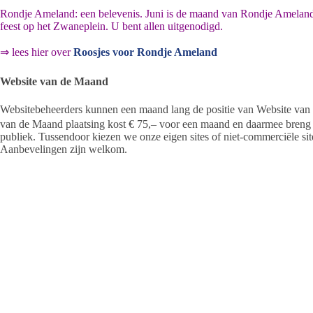
Rondje Ameland: een belevenis. Juni is de maand van Rondje Ameland.
feest op het Zwaneplein. U bent allen uitgenodigd.
⇒ lees hier over
Roosjes voor Rondje Ameland
Website van de Maand
Websitebeheerders kunnen een maand lang de positie van Website va
van de Maand plaatsing kost € 75,– voor een maand en daarmee breng 
publiek. Tussendoor kiezen we onze eigen sites of niet-commerciële s
Aanbevelingen zijn welkom.
Website van de Maand-vermelding levert gegarandeerd vele extra bezo
Voor een van de komende maanden van 2015 kunt u uw website hier
⇒
klik hier voor alle Websites van de Maand op een rij
en bekijk het mozaiek van mooie Ameland websites.
⇒
bekijk hier de Website van de vorige Maand
volg het Ameland nieuws op Twitter