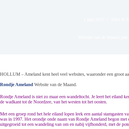
1 juni 2015
Alles & 
Website van de Maand juni
HOLLUM – Ameland kent heel veel websites, waaronder een groot aanta
Rondje Ameland
Website van de Maand.
Rondje Ameland is niet zo maar een wandeltocht. Je leert het eiland ke
de wadkant tot de Noordzee, van het westen tot het oosten.
Met een groep rond het hele eiland lopen leek een aantal stamgasten
was in 1997. Het orondje onde naam van Rondje Ameland begon met ee
uitgegroeid tot een wandeling van om en nabij vijfhonderd, met de pote